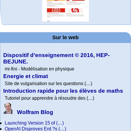
Office fédéral de
WolframTones :
La société 2018
Arts-Scènes
Online math
TED Talks
Wolfram
Wolfram
Wolfram
Education Portal
expliquée à mon
Demonstrations
la statistique
Mathematica
practice and
Generate a
Project. College
Composition
grand-père
Sur le web
lessons
Tutorial
Collection
Physics
Dispositif d’enseignement © 2016, HEP-
BEJUNE.
mi-fini - Modélisation en physique
Energie et climat
Site de vulgarisation sur les questions (…)
Introduction rapide pour les élèves de maths
Tutoriel pour apprendre à résoudre des (…)
Wolfram Blog
Launching Version 15 of (…)
OpenAI Disproves Erd ?s (…)