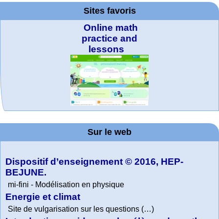
Sites favoris
Online math
practice and
lessons
Office fédéral de
WolframTones :
La société 2018
Arts-Scènes
Wolfram web
TED Talks
Wolfram
Wolfram
Wolfram
Education Portal
expliquée à mon
Demonstrations
la statistique
Mathematica
resources
Generate a
Project. College
Composition
grand-père
Sur le web
Tutorial
Collection
Physics
Dispositif d’enseignement © 2016, HEP-
BEJUNE.
mi-fini - Modélisation en physique
Energie et climat
Site de vulgarisation sur les questions (…)