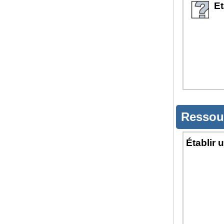
Et
Ressou
Établir 