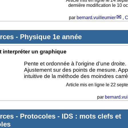
Article mis en ligne le
24 sept
dernière modification le 10 o
par
bernard.vuilleumier
,
C
rces
-
Physique 1e année
et interpréter un graphique
Pente et ordonnée à l’origine d’une droite.
Ajustement sur des points de mesure. Ap
intuitive de la méthode des moindres carré
Article mis en ligne le
22 sept
par
bernard.vui
rces
-
Protocoles
-
IDS : mots clefs et
oles