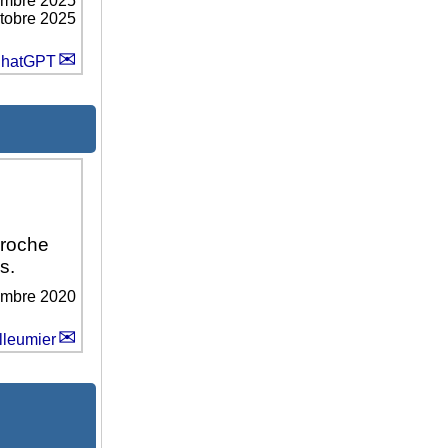
embre 2025
ctobre 2025
hatGPT
proche
s.
embre 2020
lleumier