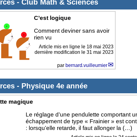
rces
-
Club Math & Sciences
C’est logique
Comment deviner sans avoir
rien vu
Article mis en ligne le
18 mai 2023
dernière modification le 31 mai 2023
par
bernard.vuilleumier
rces
-
Physique 4e année
tte magique
Le réglage d’une pendulette comportant u
échappement de type « Frainier » est contre
: lorsqu’elle retarde, il faut allonger la (…)