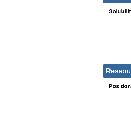
Solubili
Ressou
Position