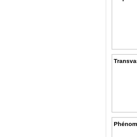
Transvas
Phénomè