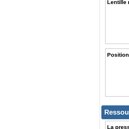
Lentille
Position
Ressou
La pres