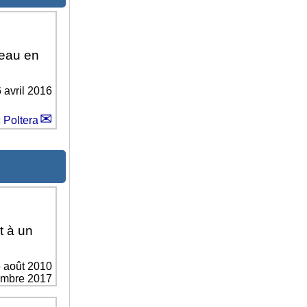
’eau en
 avril 2016
 Poltera
t à un
 août 2010
vembre 2017