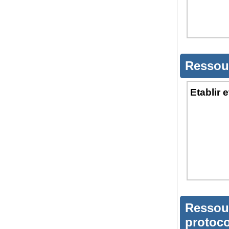
Ressou
Etablir 
Ressou
protoc