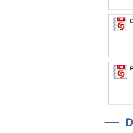
D
P
D