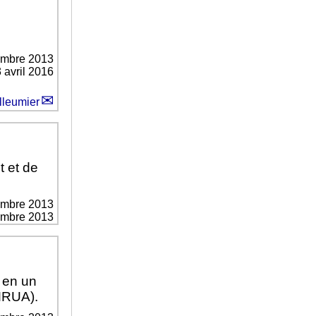
embre 2013
3 avril 2016
lleumier
 et de
embre 2013
vembre 2013
 en un
MRUA).