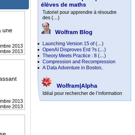
élèves de maths
Tutoriel pour apprendre à résoudre
des (…)
à une
Wolfram Blog
Launching Version 15 of (…)
embre 2013
OpenAI Disproves Erd ?s (…)
vembre 2013
Theory Meets Practice : 8 (…)
Compression and Recompression
A Data Adventure in Boston,
passant
Wolfram|Alpha
Idéal pour rechercher de l’information
embre 2013
vembre 2013
 se