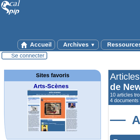
Accueil
Archives
Ressource
▼
Se connecter
Article
Sites favoris
de Ne
Arts-Scènes
10 articles tr
4 documents t
A
MATHCURVE.CO
Office fédéral de
La société 2018
WolframTones :
Wolfram web
Online math
TED Talks
Wolfram
Wolfram