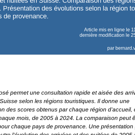
 et nuitées en Suisse. Comparaison des région
. Présentation des évolutions selon la région to
ys de provenance.
Article mis en ligne le
1
dernière modification le 2
par
bernard.v
posé permet une consultation rapide et aisée des arri
Suisse selon les régions touristiques. Il donne une
n des scores obtenus par chaque région d’accueil,
haque mois, de 2005 à 2024. La comparaison peut ê
pour chaque pays de provenance. Une présentation
tre l’évolution des arrivées et des nuitées de 2005