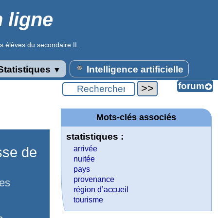
 ligne
s élèves du secondaire II.
tatistiques
Intelligence artificielle
▼
Mots-clés associés
statistiques :
sse de
arrivée
nuitée
pays
provenance
des
région d’accueil
tourisme