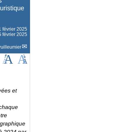
s
uristique
1 février 2025
5 février 2025
uilleumier
vées et
 chaque
tre
 graphique
 à 2024 par