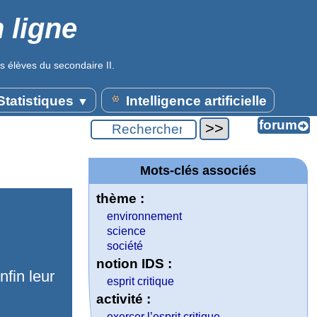
 ligne
s élèves du secondaire II.
tatistiques
Intelligence artificielle
▼
Mots-clés associés
thème :
environnement
science
société
notion IDS :
fin leur
esprit critique
activité :
exercer l’esprit critique