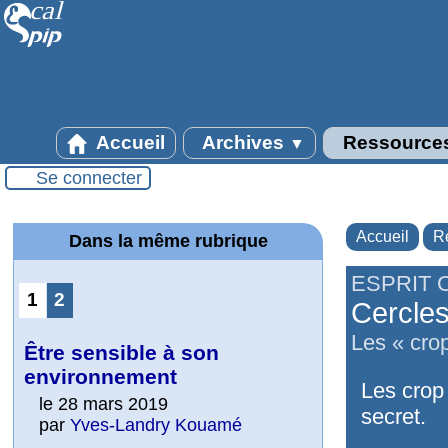
Accueil
Archives
Ressource
▼
Se connecter
Accueil
R
Dans la même rubrique
ESPRIT 
1
2
Cercles
Les « crop
Être sensible à son
environnement
Les crop
le 28 mars 2019
secret.
par
Yves-Landry Kouamé