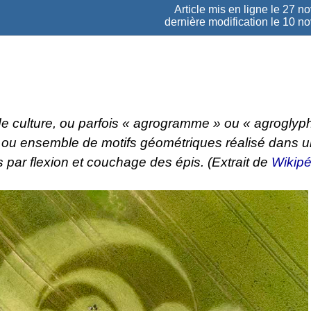
Article mis en ligne le
27 n
dernière modification le 10 
de culture, ou parfois « agrogramme » ou « agroglyph
f ou ensemble de motifs géométriques réalisé dans
 par flexion et couchage des épis. (Extrait de
Wikipé