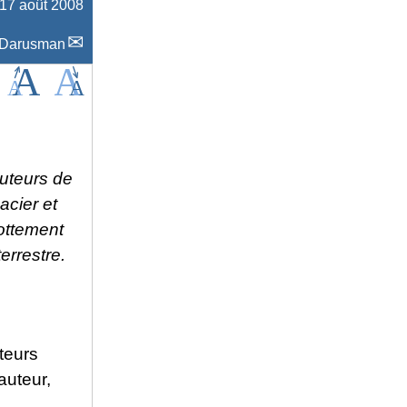
 17 août 2008
 Darusman
auteurs de
acier et
rottement
errestre.
teurs
auteur,