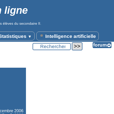
 ligne
s élèves du secondaire II.
tatistiques
Intelligence artificielle
▼
écembre 2006