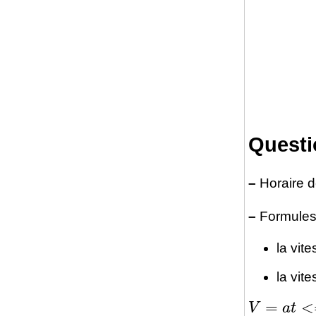
Questi
–
Horaire de
–
Formules 
la vit
la vit
V
=
a
t
<=>
t