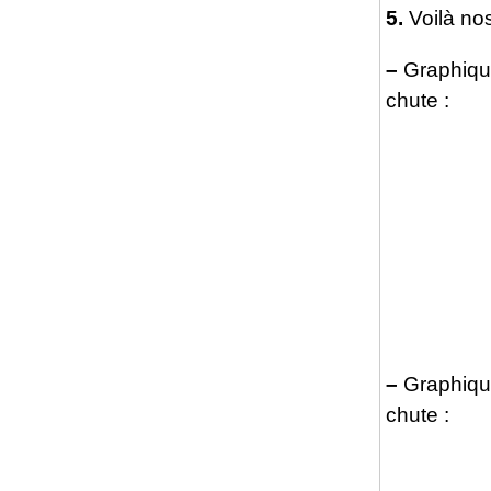
5.
Voilà no
–
Graphique
chute :
–
Graphique
chute :