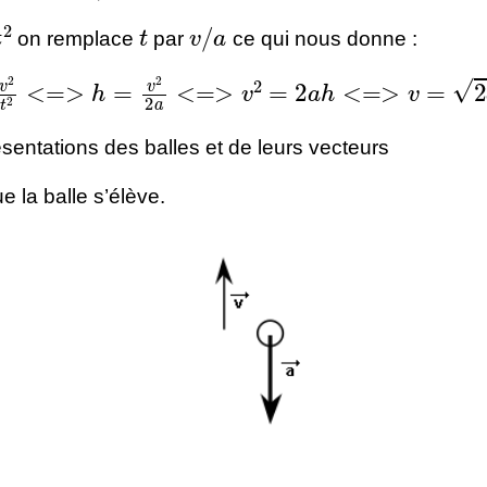
t
v
/
a
on remplace
par
ce qui nous donne :
t
2
<=>
h
=
v
2
2
a
<=>
v
2
=
2
a
h
<=>
v
=
2
a
h
sentations des balles et de leurs vecteurs
e la balle s’élève.