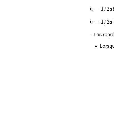
h
=
1
/
2
a
t
2
h
=
1
/
2
a
v
2
–
Les repré
Lorsqu