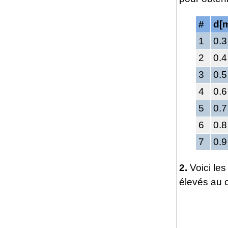
#
d[
1
0.3
2
0.4
3
0.5
4
0.6
5
0.7
6
0.8
7
0.9
2.
Voici le
élevés au 