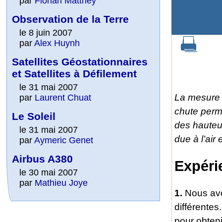
par
Florian Matthey
Observation de la Terre
le 8 juin 2007
par
Alex Huynh
Satellites Géostationnaires
et Satellites à Défilement
le 31 mai 2007
La mesure 
par
Laurent Chuat
chute perme
Le Soleil
des hauteur
le 31 mai 2007
due à l’air
par
Aymeric Genet
Airbus A380
Expéri
le 30 mai 2007
par
Mathieu Joye
1.
Nous avo
différentes
pour obten