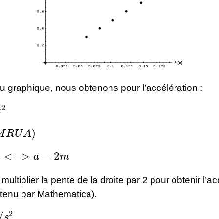
du graphique, nous obtenons pour l’accélération :
R
U
A
)
=>
a
=
2
m
 multiplier la pente de la droite par 2 pour obtenir l’a
btenu par Mathematica).
2