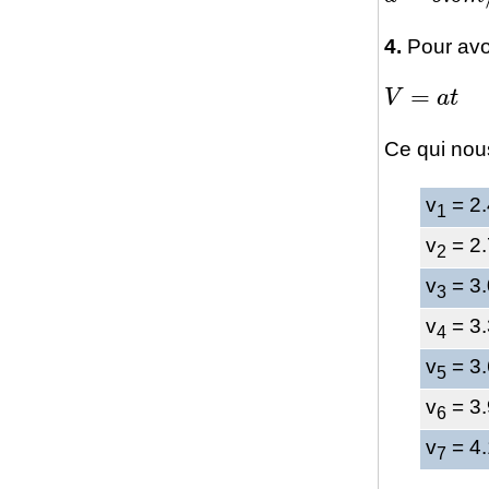
4.
Pour avoir
V
=
a
t
Ce qui nou
v
= 2.
1
v
= 2.
2
v
= 3.
3
v
= 3.
4
v
= 3.
5
v
= 3.
6
v
= 4.
7