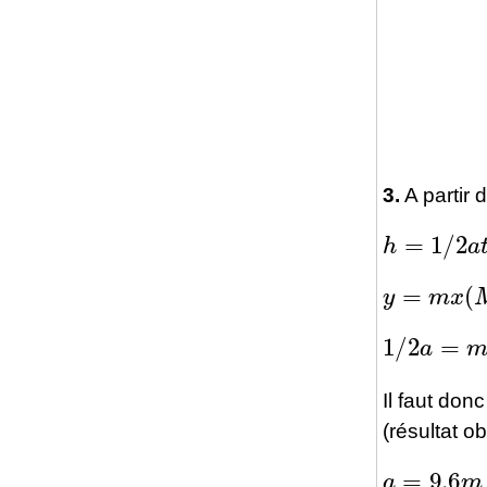
3.
A partir 
h
=
1
/
2
a
t
2
y
=
m
x
(
M
1
/
2
a
=
m
<
Il faut donc
(résultat o
a
=
9.6
m
/
s