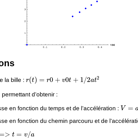
ons
r
(
t
)
=
r
0
+
v
0
t
+
1
/
2
a
t
2
 la bille :
permettant d’obtenir :
V
=
a
t
esse en fonction du temps et de l’accélération :
esse en fonction du chemin parcouru et de l’accélérati
=
v
/
a