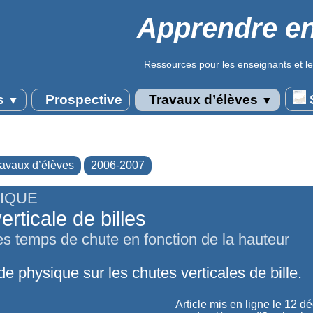
Apprendre en
Ressources pour les enseignants et le
s
Prospective
Travaux d’élèves
S
▼
▼
ravaux d’élèves
2006-2007
IQUE
erticale de billes
s temps de chute en fonction de la hauteur
e physique sur les chutes verticales de bille.
Article mis en ligne le
12 d