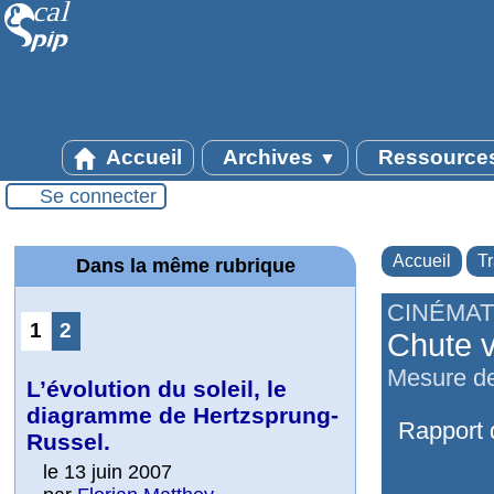
Accueil
Archives
Ressource
▼
Se connecter
Accueil
T
Dans la même rubrique
CINÉMAT
1
2
Chute v
Mesure de
L’évolution du soleil, le
diagramme de Hertzsprung-
Rapport d
Russel.
le 13 juin 2007