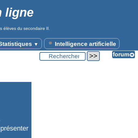
 ligne
s élèves du secondaire II.
tatistiques
Intelligence artificielle
▼
e
 présenter