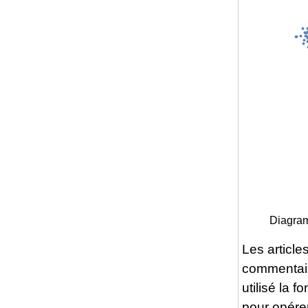
Diagram
Les article
commentair
utilisé la f
pour opérer