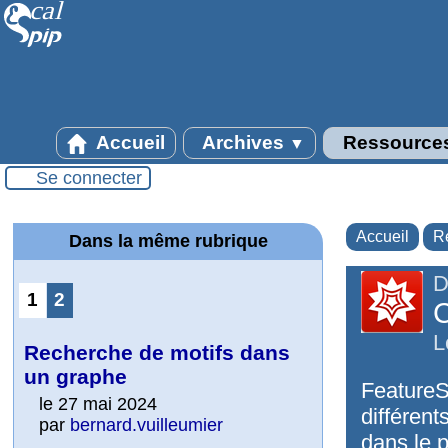
Accueil
Archives
Ressource
▼
Se connecter
Accueil
R
Dans la même rubrique
D
1
2
C
L
Recherche de motifs dans
un graphe
FeatureS
le 27 mai 2024
différent
par
bernard.vuilleumier
dans le 