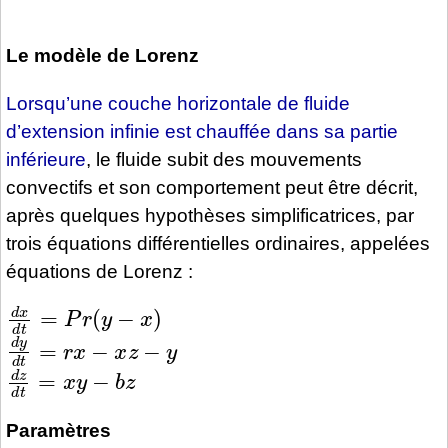
Le modèle de Lorenz
Lorsqu’une couche horizontale de fluide
d’extension infinie est chauffée dans sa partie
inférieure
, le fluide subit des mouvements
convectifs et son comportement peut être décrit,
après quelques hypothèses simplificatrices, par
trois équations différentielles ordinaires, appelées
équations de Lorenz :
d
x
d
t
=
P
r
(
y
−
x
)
d
y
d
t
=
r
x
−
x
z
−
y
d
z
d
t
=
x
y
−
b
z
Paramètres