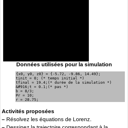
Données utilisées pour la simulation
{x0, y0, z0} = {-5.72, -9.86, 14.49}; 

tinit = 0; (* temps initial *)

tfinal = 19.4;(* durée de la simulation *)

&#916;t = 0.1;(* pas *)

b = 8/3;

Pr = 10;

r = 28.75;
Activités proposées
–
Résolvez les équations de Lorenz.
–
Dessinez la trajectoire correspondant à la