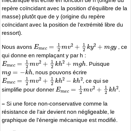
mécanique est écrite en fonction de h (origine du
repère coïncidant avec la position d’équilibre de la
masse) plutôt que de y (origine du repère
coïncidant avec la position de l’extrémité libre du
ressort).
E
m
e
c
=
1
2
m
v
2
+
1
2
k
y
2
+
m
g
y
Nous avons
, ce
qui donne en remplaçant y par h :
E
m
e
c
=
1
2
m
v
2
+
1
2
k
h
2
+
m
g
h
. Puisque
m
g
=
−
k
h
, nous pouvons écrire
E
m
e
c
=
1
2
m
v
2
+
1
2
k
h
2
−
k
h
2
, ce qui se
E
m
e
c
=
1
2
m
v
2
+
1
2
k
h
2
simplifie pour donner
.
–
Si une force non-conservative comme la
résistance de l’air devient non négligeable, le
graphique de l’énergie mécanique est modifié.