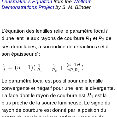
Lensmaker’s Equation
from the
Wolfram
Demonstrations Project
by S. M. Blinder
L’équation des lentilles relie le paramètre focal
f
d’une lentille aux rayons de courbure
R
et
R
de
1
2
ses deux faces, à son indice de réfraction
n
et à
son épaisseur
d
:
1
(
n
f
=
−
(
1
n
)
−
d
1
n
)
R
(
1
1
R
R
1
2
−
)
1
R
2
+
Le paramètre focal est positif pour une lentille
convergente et négatif pour une lentille divergente.
R
1
La face dont le rayon de courbure est
est la
plus proche de la source lumineuse. Le signe du
rayon de courbure est donné par la position du