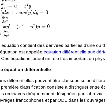
+
d
u
d
x
=
u
+
x
2
y
d
x
+
x
c
o
s
(
y
)
d
y
=
0
∂
2
u
∂
x
2
+
x
y
′
+
(
x
2
−
n
2
)
y
=
0
2
=
∂
2
u
∂
x
2
équation contient des dérivées partielles d’une ou d
l’équation est appelée
équation différentielle aux dér
. Ces équations jouent un rôle très important en phys
e équation différentielle
ns différentielles peuvent être classées selon différ
a première classification consiste à distinguer entre 
lles ordinaires (fréquemment désignées par l’abrévia
uvrages francophones et par ODE dans les ouvrage