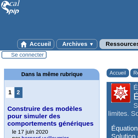
Accueil
Archives
Ressource
▼
Se connecter
Accueil
R
Dans la même rubrique
É
1
2
É
S
Construire des modèles
limites. S
pour simuler des
comportements génériques
Équations
le 17 juin 2020
Solution 