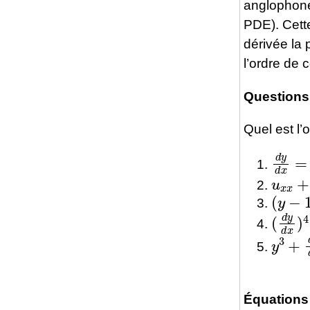
anglophones
PDE). Cette
dérivée la 
l’ordre de c
Questions
Quel est l’
d
y
d
x
u
x
x
+
(
y
−
1
)
(
d
y
d
y
3
+
d
Équations 