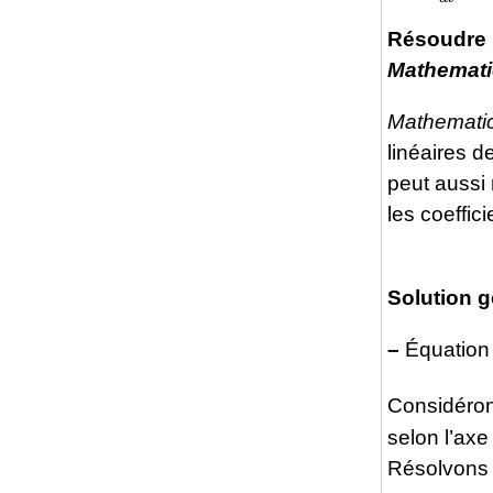
Résoudre u
Mathemati
Mathemati
linéaires d
peut aussi 
les coeffic
Solution g
–
Équation 
Considéron
selon l’ax
Résolvons 