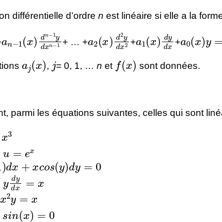
n différentielle d’ordre
n
est linéaire si elle a la form
d
a
x
n
n
−
1
(
x
)
d
n
−
1
y
d
x
n
a
−
2
1
(
x
)
d
2
y
d
a
x
1
2
(
x
)
d
y
d
a
x
0
(
x
)
y
=
+
+ … +
+
+
a
j
(
x
)
j
f
(
x
)
ctions
,
= 0, 1, …
n
et
sont données.
t, parmi les équations suivantes, celles qui sont liné
=
x
3
x
2
+
u
=
e
x
d
x
+
x
c
o
s
(
y
)
d
y
=
0
x
3
+
y
d
y
d
x
=
x
+
x
2
y
=
x
t
2
+
s
i
n
(
x
)
=
0