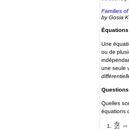
Families o
by Gosia 
Équations 
Une équatio
ou de plus
indépendant
une seule 
différentiel
Questions
Quelles son
équations d
d
y
d
x