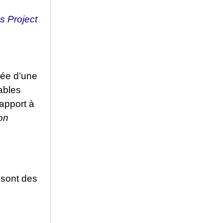
s Project
vée d’une
ables
apport à
on
 sont des