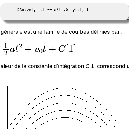
 générale est une famille de courbes définies par :
2
a
t
2
+
v
0
t
+
C
[
1
]
aleur de la constante d’intégration
C
[1] correspond 