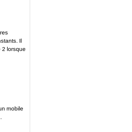
ires
stants. Il
e 2 lorsque
’un mobile
.