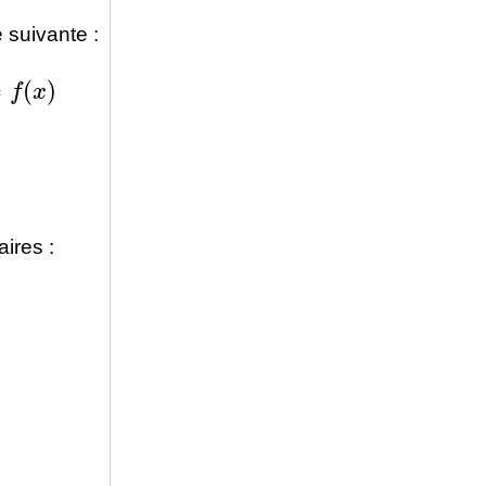
e suivante :
f
(
x
)
aires :