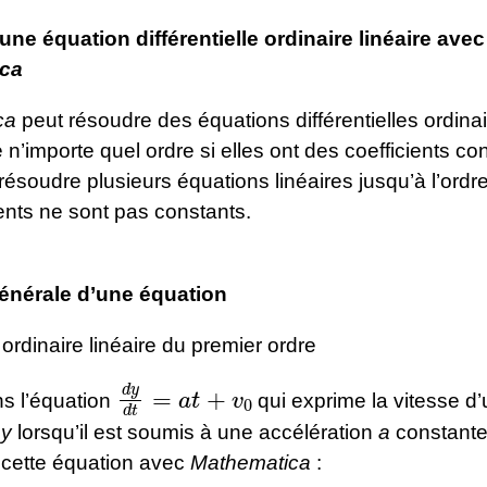
ne équation différentielle ordinaire linéaire avec
ca
ca
peut résoudre des équations différentielles ordina
e n’importe quel ordre si elles ont des coefficients con
résoudre plusieurs équations linéaires jusqu’à l’ordr
ients ne sont pas constants.
énérale d’une équation
ordinaire linéaire du premier ordre
d
y
d
t
=
a
t
+
v
0
s l’équation
qui exprime la vitesse d
e
y
lorsqu’il est soumis à une accélération
a
constante
cette équation avec
Mathematica
: