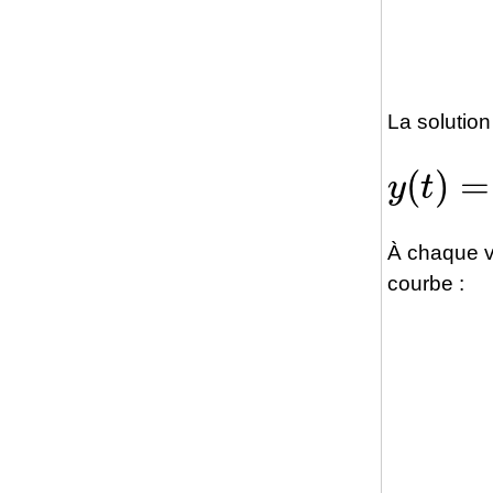
La solution
y
(
t
)
=
1
À chaque v
courbe :