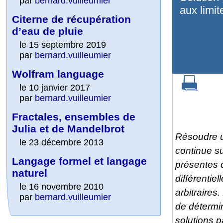
par
bernard.vuilleumier
aux limit
Citerne de récupération
d’eau de pluie
le 15 septembre 2019
par
bernard.vuilleumier
Wolfram language
le 10 janvier 2017
par
bernard.vuilleumier
Fractales, ensembles de
Julia et de Mandelbrot
Résoudre un
le 23 décembre 2013
continue su
Langage formel et langage
présentes d
naturel
différentie
le 16 novembre 2010
arbitraires
par
bernard.vuilleumier
de détermin
solutions pa