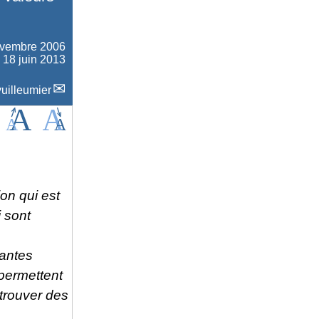
ovembre 2006
e 18 juin 2013
uilleumier
ion qui est
i sont
tantes
 permettent
 trouver des