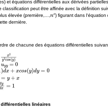
) et équations différentielles aux dérivées partielle
 classification peut être affinée avec la définition sui
n
e
plus élevée (première,…,
) figurant dans l’équatio
ette dernière.
ordre de chacune des équations différentielles suivan
=
x
2
y
2
c
o
s
(
y
)
u
y
y
=
0
d
x
+
x
c
o
s
(
y
)
d
y
=
0
x
)
4
=
y
+
x
y
d
x
=
1
différentielles linéaires