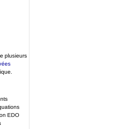
e plusieurs
ivées
ique.
ents
équations
tion EDO
s