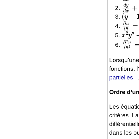
d
y
d
x
(
y
−
1
)
∂
u
∂
t
=
x
2
y
″
∂
2
u
∂
t
Lorsqu’une 
fonctions, 
partielles
Ordre d’un
Les équatio
critères. L
différentie
dans les o