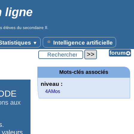
 ligne
s élèves du secondaire II.
tatistiques
Intelligence artificielle
▼
Mots-clés associés
niveau :
. ODE
4AMos
ions aux
s.
t valeurs