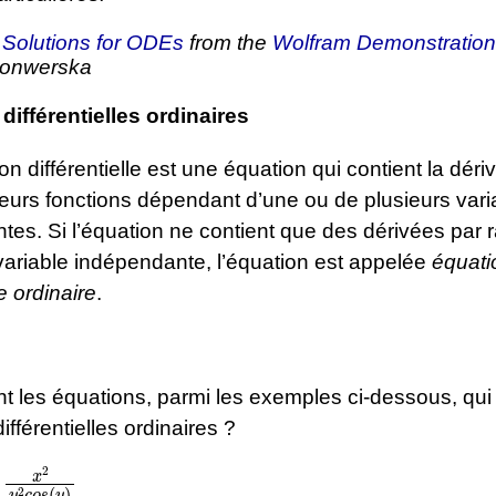
f Solutions for ODEs
from the
Wolfram Demonstration
Konwerska
différentielles ordinaires
n différentielle est une équation qui contient la déri
ieurs fonctions dépendant d’une ou de plusieurs vari
es. Si l’équation ne contient que des dérivées par r
variable indépendante, l’équation est appelée
équati
le ordinaire
.
t les équations, parmi les exemples ci-dessous, qui
ifférentielles ordinaires ?
=
x
2
y
2
c
o
s
(
y
)