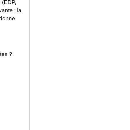
s (EDP,
vante : la
n donne
tes ?