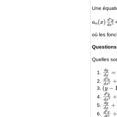
Une équatio
a
n
(
x
)
d
n
y
où les fon
Questions
Quelles son
d
y
d
x
d
2
u
d
(
y
−
1
)
d
3
y
d
d
y
d
x
d
2
x
d