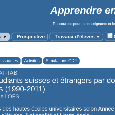
Apprendre en
Ressources pour les enseignants et le
s
Prospective
Travaux d’élèves
S
▼
▼
essources
Activités
Simulations CDF
AT-TAB
udiants suisses et étrangers par d
s (1990-2011)
e l’OFS
s des hautes écoles universitaires selon Année