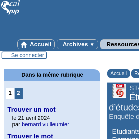
Accueil
Archives
Ressource
▼
Se connecter
Accueil
R
Dans la même rubrique
ST
1
2
Ét
d’étude
Trouver un mot
Enquête d
le 21 avril 2024
par
bernard.vuilleumier
Etudiant
Trouver le mot