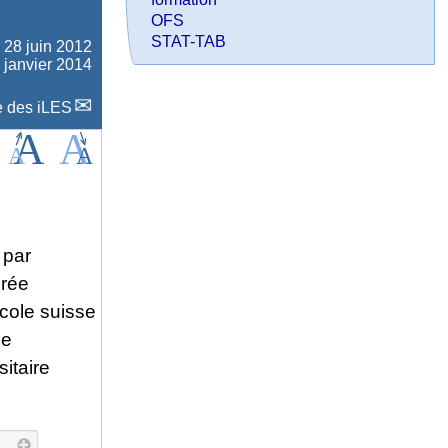
OFS
STAT-TAB
e
28 juin 2012
2 janvier 2014
 des iLES
 par
érée
cole suisse
le
itaire