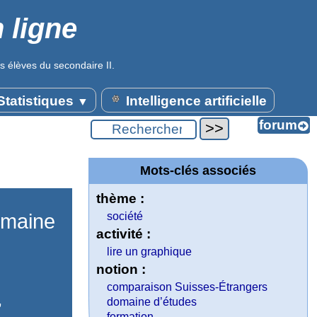
 ligne
s élèves du secondaire II.
tatistiques
Intelligence artificielle
▼
Mots-clés associés
thème :
omaine
société
activité :
lire un graphique
notion :
comparaison Suisses-Étrangers
,
domaine d’études
formation