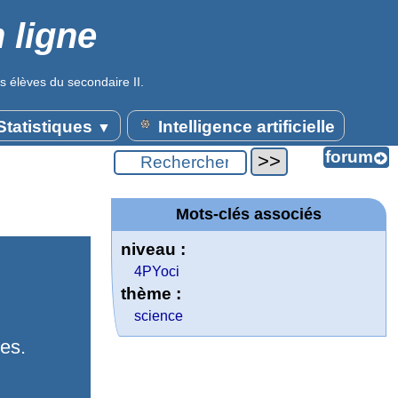
 ligne
s élèves du secondaire II.
tatistiques
Intelligence artificielle
▼
Mots-clés associés
niveau :
4PYoci
thème :
science
es.