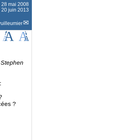
e
28 mai 2008
e 20 juin 2013
uilleumier
 Stephen
:
?
cées ?