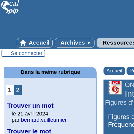
Accueil
Archives
Ressource
▼
Se connecter
Accueil
R
Dans la même rubrique
ON
1
2
In
Figures d’
Trouver un mot
le 21 avril 2024
Figures 
par
bernard.vuilleumier
Fréquenc
Trouver le mot