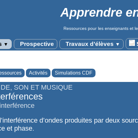
Apprendre en
Ressources pour les enseignants et le
s
Prospective
Travaux d’élèves
S
▼
▼
essources
Activités
Simulations CDF
DE, SON ET MUSIQUE
terférences
interférence
d’interférence d’ondes produites par deux sourc
e et phase.