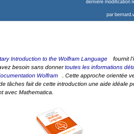
dernière modification l
par
bernard.v
ary Introduction to the Wolfram Language
fournit l
avez besoin sans donner
toutes les informations dét
documentation Wolfram
. Cette approche orientée ve
 de tâches fait de cette introduction une aide idéale 
nt avec
Mathematica
.