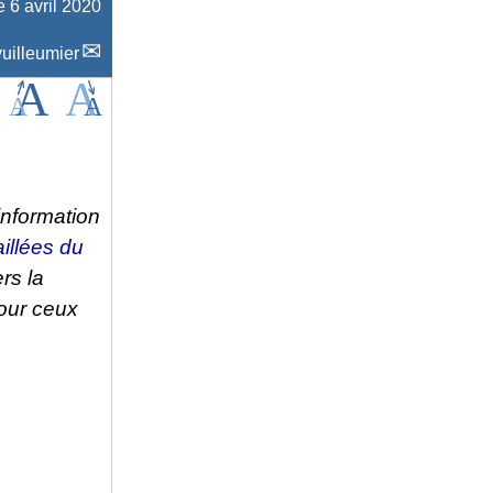
e 6 avril 2020
uilleumier
’information
aillées du
rs la
pour ceux