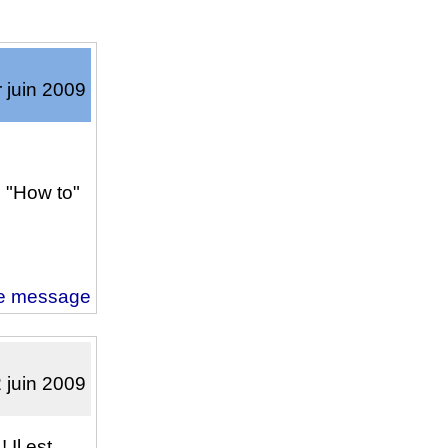
r juin 2009
s "How to"
e message
2 juin 2009
 Il est