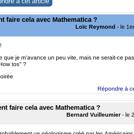
ndre à cet article
 faire cela avec Mathematica ?
Loïc Reymond
- le 1e
!
e que je m’avance un peu vite, mais ne serait-ce pa
How tos" ?
oirée
Répondre à c
t faire cela avec Mathematica ?
Bernard Vuilleumier
- le 
robablement un néologisme créé par les Américains !