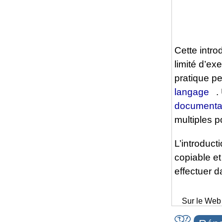
Cette intro
limité d’ex
pratique pe
langage
.
documentat
multiples p
L’introduct
copiable e
effectuer d
Sur le Web