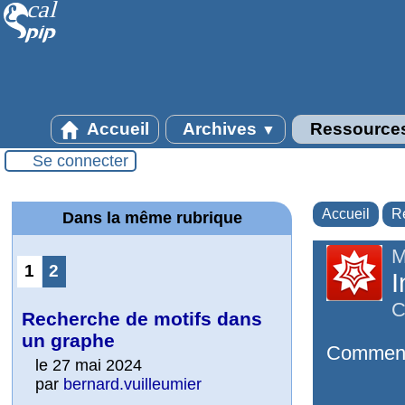
Accueil
Archives
Ressource
▼
Se connecter
Accueil
R
Dans la même rubrique
M
1
2
I
C
Recherche de motifs dans
un graphe
Comment 
le 27 mai 2024
par
bernard.vuilleumier