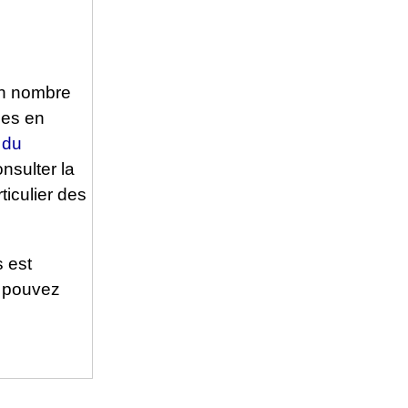
 un nombre
les en
 du
nsulter la
iculier des
s est
 pouvez