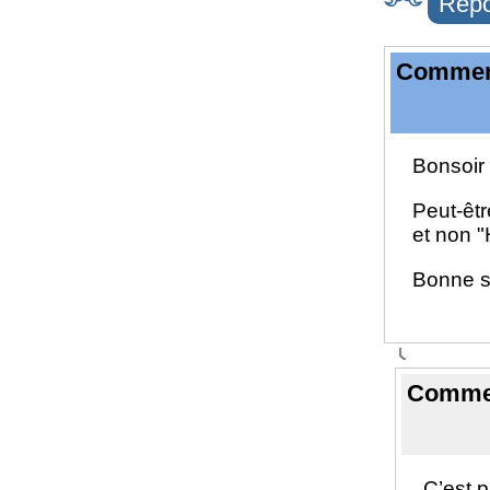
Répo
Comment
Bonsoir 
Peut-êtr
et non "
Bonne s
Commen
C’est p