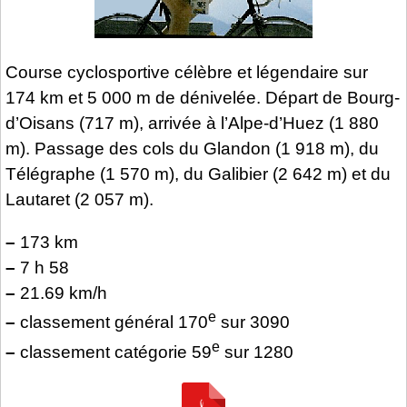
Course cyclosportive célèbre et légendaire sur
174 km et 5 000 m de dénivelée. Départ de Bourg-
d’Oisans (717 m), arrivée à l’Alpe-d’Huez (1 880
m). Passage des cols du Glandon (1 918 m), du
Télégraphe (1 570 m), du Galibier (2 642 m) et du
Lautaret (2 057 m).
–
173 km
–
7 h 58
–
21.69 km/h
e
–
classement général 170
sur 3090
e
–
classement catégorie 59
sur 1280