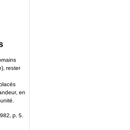
s
romains
), rester
 placés
andeur, en
unité.
982, p. 5.