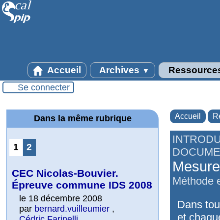
Accueil
Archives
Ressource
▼
Se connecter
Accueil
R
Dans la même rubrique
INTRODU
1
2
DOCUME
Mesure,
CEC Nicolas-Bouvier.
Méthode e
Épreuve commune IDS 2008
le 18 décembre 2008
Dans tou
par
bernard.vuilleumier
,
et chaqu
Cédric Farinelli
,