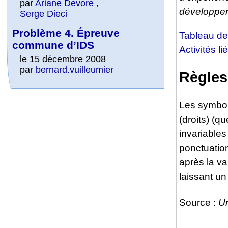
par
Ariane Devore
,
développem
Serge Dieci
Problème 4. Épreuve
Tableau des
commune d’IDS
Activités li
le 15 décembre 2008
par
bernard.vuilleumier
Règles
Les symbol
(droits) (q
invariables 
ponctuation
après la v
laissant un
Source :
Un