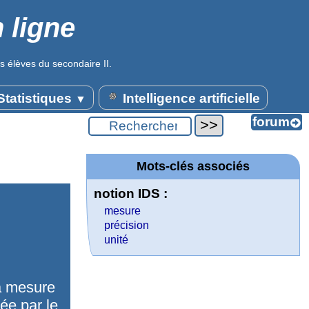
 ligne
s élèves du secondaire II.
tatistiques
Intelligence artificielle
▼
Mots-clés associés
notion IDS :
mesure
précision
unité
a mesure
ée par le