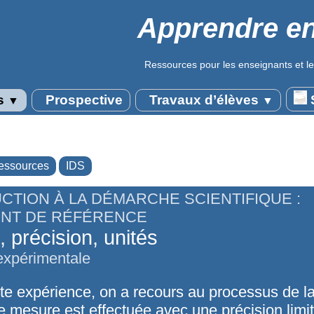
Apprendre en
Ressources pour les enseignants et le
s
Prospective
Travaux d’élèves
S
▼
▼
essources
IDS
CTION À LA DÉMARCHE SCIENTIFIQUE :
NT DE RÉFÉRENCE
 précision, unités
xpérimentale
te expérience, on a recours au processus de l
e mesure est effectuée avec une précision limit