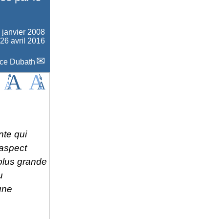
 janvier 2008
 26 avril 2016
ce Dubath
nte qui
 aspect
 plus grande
u
une