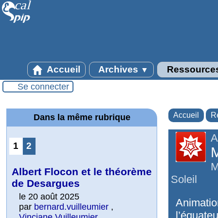
Accueil
Archives
Ressource
▼
Se connecter
Accueil
R
Dans la même rubrique
A
1
2
M
M
Albert Flocon et le théorème
Soleil
de Desargues
le 20 août 2025
Animatio
par
bernard.vuilleumier
,
l’équateu
Vinciane Vuilleumier