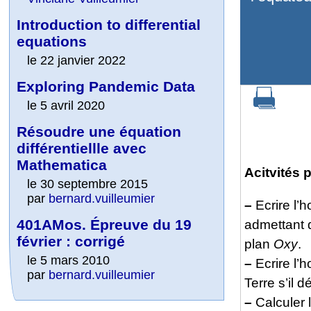
Introduction to differential
equations
le 22 janvier 2022
Exploring Pandemic Data
le 5 avril 2020
Résoudre une équation
différentiellle avec
Mathematica
Acitvités
le 30 septembre 2015
par
bernard.vuilleumier
–
Ecrire l’h
401AMos. Épreuve du 19
admettant q
février : corrigé
plan
Oxy
.
le 5 mars 2010
–
Ecrire l’h
par
bernard.vuilleumier
Terre s’il 
–
Calculer l