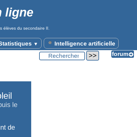
 ligne
s élèves du secondaire II.
tatistiques
Intelligence artificielle
▼
eil
uis le
nt de