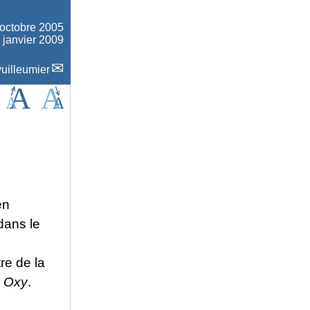
 octobre 2005
0 janvier 2009
uilleumier
en
dans le
re de la
n
Oxy
.