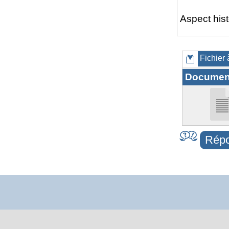
Aspect hist
Fichier 
Documen
Répo