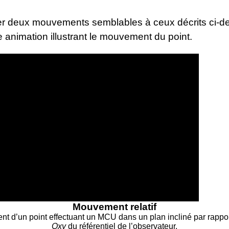
.
 deux mouvements semblables à ceux décrits ci-de
e animation illustrant le mouvement du point.
Video
Player
Mouvement relatif
t d’un point effectuant un MCU dans un plan incliné par rappor
Oxy
du référentiel de l’observateur.