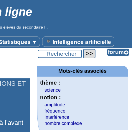
 ligne
s élèves du secondaire II.
tatistiques
Intelligence artificielle
▼
Mots-clés associés
thème :
IONS ET
science
notion :
amplitude
fréquence
interférence
 l’avant
nombre complexe