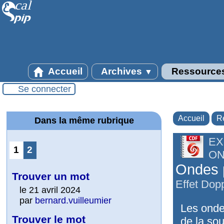
Accueil
Archives
Ressource
▼
Se connecter
Accueil
R
Dans la même rubrique
EX
1
2
O
Ondes p
Trouver un mot
Effet Dop
le 21 avril 2024
par
bernard.vuilleumier
Les onde
Trouver le mot
de la sou