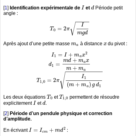
I
d
[
1
]
Identification expérimentale de
et
Période petit
angle :
T
0
=
2
π
I
m
g
d
m
a
x
Après ajout d’une petite masse
à distance
du pivot :
I
1
=
I
+
m
a
x
2
d
1
=
m
d
+
m
a
x
m
+
m
a
T
1
,
0
=
2
π
I
1
(
m
+
m
a
)
g
d
1
T
0
T
1
,
0
Les deux équations
et
permettent de résoudre
I
d
explicitement
et
.
[
2
]
Période d’un pendule physique et correction
d’amplitude.
I
=
I
c
m
+
m
d
2
En écrivant
: