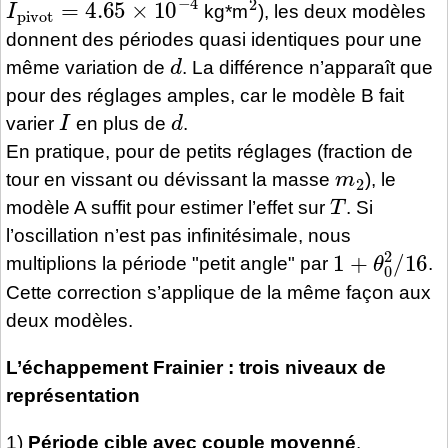
kg*m
), les deux modèles
donnent des périodes quasi identiques pour une
d
même variation de
. La différence n’apparaît que
pour des réglages amples, car le modèle B fait
I
d
varier
en plus de
.
En pratique, pour de petits réglages (fraction de
m
2
tour en vissant ou dévissant la masse
), le
T
modèle A suffit pour estimer l’effet sur
. Si
l’oscillation n’est pas infinitésimale, nous
1
+
θ
0
2
/
16
multiplions la période "petit angle" par
.
Cette correction s’applique de la même façon aux
deux modèles.
L’échappement Frainier : trois niveaux de
représentation
1)
Période cible avec couple moyenné
.