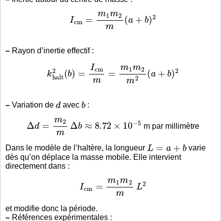
I
c
m
=
m
1
m
2
m
(
a
+
b
)
2
–
Rayon d’inertie effectif :
k
h
a
l
t
2
(
b
)
=
I
c
m
m
=
m
1
m
2
m
2
(
a
+
b
)
2
d
b
–
Variation de
avec
:
Δ
d
=
m
2
m
Δ
b
≈
8.72
×
10
−
5
m par millimètre
L
=
a
+
b
Dans le modèle de l’haltère, la longueur
varie
dès qu’on déplace la masse mobile. Elle intervient
directement dans :
I
c
m
=
m
1
m
2
m
L
2
et modifie donc la période.
–
Références expérimentales :