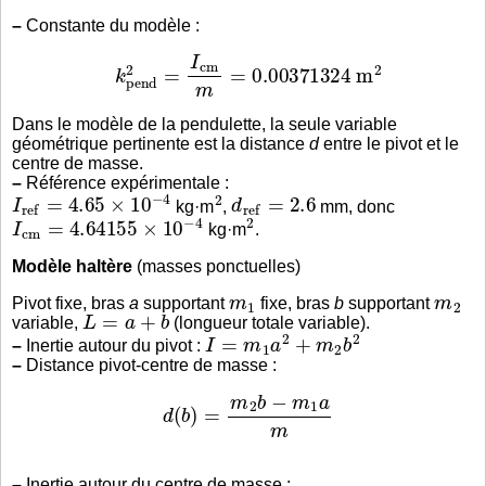
–
Constante du modèle :
k
p
e
n
d
2
=
I
c
m
m
=
0.00371324
m
2
Dans le modèle de la pendulette, la seule variable
géométrique pertinente est la distance
d
entre le pivot et le
centre de masse.
–
Référence expérimentale :
I
r
e
f
=
4.65
×
10
−
4
2
d
r
e
f
=
2.6
kg·m
,
mm, donc
I
c
m
=
4.64155
×
10
−
4
2
kg·m
.
Modèle haltère
(masses ponctuelles)
m
1
m
2
Pivot fixe, bras
a
supportant
fixe, bras
b
supportant
L
=
a
+
b
variable,
(longueur totale variable).
I
=
m
1
a
2
+
m
2
b
2
–
Inertie autour du pivot :
–
Distance pivot-centre de masse :
d
(
b
)
=
m
2
b
−
m
1
a
m
–
Inertie autour du centre de masse :