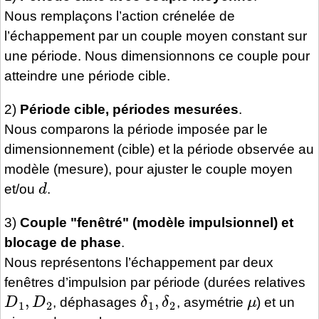
Nous remplaçons l’action crénelée de
l’échappement par un couple moyen constant sur
une période. Nous dimensionnons ce couple pour
atteindre une période cible.
2)
Période cible, périodes mesurées
.
Nous comparons la période imposée par le
dimensionnement (cible) et la période observée au
modèle (mesure), pour ajuster le couple moyen
d
et/ou
.
3)
Couple "fenêtré" (modèle impulsionnel) et
blocage de phase
.
Nous représentons l’échappement par deux
fenêtres d’impulsion par période (durées relatives
D
1
,
D
2
δ
1
,
δ
2
μ
, déphasages
, asymétrie
) et un
τ
0