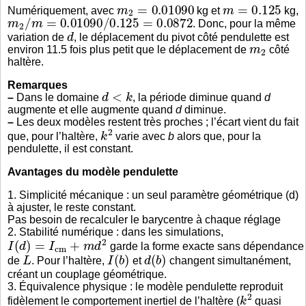
m
2
=
0.01090
m
=
0.125
Numériquement, avec
kg et
kg,
m
2
/
m
=
0.01090
/
0.125
=
0.0872
. Donc, pour la même
d
variation de
, le déplacement du pivot côté pendulette est
m
2
environ 11.5 fois plus petit que le déplacement de
côté
haltère.
Remarques
d
<
k
–
Dans le domaine
, la période diminue quand
d
augmente et elle augmente quand
d
diminue.
–
Les deux modèles restent très proches ; l’écart vient du fait
k
2
que, pour l’haltère,
varie avec
b
alors que, pour la
pendulette, il est constant.
Avantages du modèle pendulette
1. Simplicité mécanique : un seul paramètre géométrique (d)
à ajuster, le reste constant.
Pas besoin de recalculer le barycentre à chaque réglage
2. Stabilité numérique : dans les simulations,
I
(
d
)
=
I
c
m
+
m
d
2
garde la forme exacte sans dépendance
L
I
(
b
)
d
(
b
)
de
. Pour l’haltère,
et
changent simultanément,
créant un couplage géométrique.
3. Équivalence physique : le modèle pendulette reproduit
k
2
fidèlement le comportement inertiel de l’haltère (
quasi