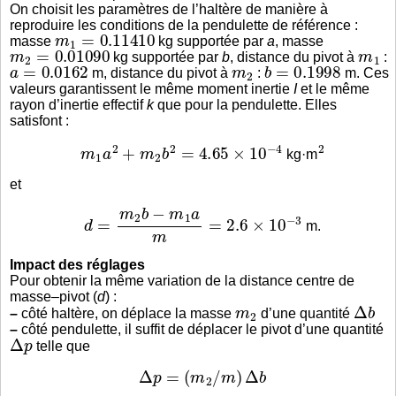
On choisit les paramètres de l’haltère de manière à
reproduire les conditions de la pendulette de référence :
m
1
=
0.11410
masse
kg supportée par
a
, masse
m
2
=
0.01090
m
1
kg supportée par
b
, distance du pivot à
:
a
=
0.0162
m
2
b
=
0.1998
m, distance du pivot à
:
m. Ces
valeurs garantissent le même moment inertie
I
et le même
rayon d’inertie effectif
k
que pour la pendulette. Elles
satisfont :
m
1
a
2
+
m
2
b
2
=
4.65
×
10
−
4
2
kg·m
et
d
=
m
2
b
−
m
1
a
m
=
2.6
×
10
−
3
m.
Impact des réglages
Pour obtenir la même variation de la distance centre de
masse–pivot (
d
) :
m
2
Δ
b
–
côté haltère, on déplace la masse
d’une quantité
–
côté pendulette, il suffit de déplacer le pivot d’une quantité
Δ
p
telle que
Δ
p
=
(
m
2
/
m
)
Δ
b