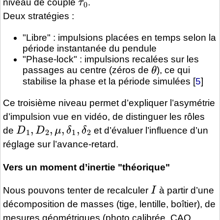
niveau de couple
.
Deux stratégies :
"Libre" : impulsions placées en temps selon la
période instantanée du pendule
"Phase-lock" : impulsions recalées sur les
θ
passages au centre (zéros de
), ce qui
stabilise la phase et la période simulées
[
5
]
Ce troisième niveau permet d’expliquer l’asymétrie
d’impulsion vue en vidéo, de distinguer les rôles
D
1
,
D
2
,
μ
,
δ
1
,
δ
2
de
et d’évaluer l’influence d’un
réglage sur l’avance-retard.
Vers un moment d’inertie "théorique"
I
Nous pouvons tenter de recalculer
à partir d’une
décomposition de masses (tige, lentille, boîtier), de
mesures géométriques (photo calibrée, CAO