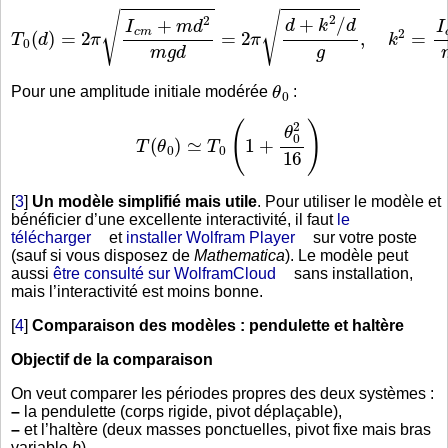
T
0
(
d
)
=
2
π
I
c
m
+
m
d
2
m
g
d
=
2
π
d
+
k
2
/
d
g
,
k
2
=
I
c
m
m
θ
0
Pour une amplitude initiale modérée
:
T
(
θ
0
)
≃
T
0
(
1
+
θ
0
2
16
)
[
3
]
Un modèle simplifié mais utile
. Pour utiliser le modèle et
bénéficier d’une excellente interactivité, il faut
le
télécharger
et
installer Wolfram Player
sur votre poste
(sauf si vous disposez de
Mathematica
). Le modèle peut
aussi
être consulté sur WolframCloud
sans installation,
mais l’interactivité est moins bonne.
[
4
]
Comparaison des modèles : pendulette et haltère
Objectif de la comparaison
On veut comparer les périodes propres des deux systèmes :
–
la pendulette (corps rigide, pivot déplaçable),
–
et l’haltère (deux masses ponctuelles, pivot fixe mais bras
variable
b
),