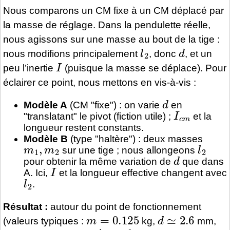
Nous comparons un CM fixe à un CM déplacé par
la masse de réglage. Dans la pendulette réelle,
nous agissons sur une masse au bout de la tige :
l
2
d
nous modifions principalement
, donc
, et un
I
peu l’inertie
(puisque la masse se déplace). Pour
éclairer ce point, nous mettons en vis-à-vis :
d
Modèle A
(CM "fixe") : on varie
en
I
c
m
"translatant" le pivot (fiction utile) ;
et la
longueur restent constants.
Modèle B
(type "haltère") : deux masses
m
1
,
m
2
l
2
sur une tige ; nous allongeons
d
pour obtenir la même variation de
que dans
I
A. Ici,
et la longueur effective changent avec
l
2
.
Résultat :
autour du point de fonctionnement
m
=
0.125
d
≃
2.6
(valeurs typiques :
kg,
mm,
I
pivot
=
4.65
×
10
−
4
2