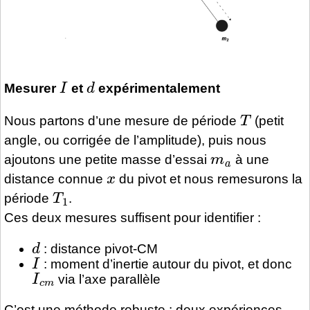
I
d
Mesurer
et
expérimentalement
T
Nous partons d’une mesure de période
(petit
angle, ou corrigée de l’amplitude), puis nous
m
a
ajoutons une petite masse d’essai
à une
x
distance connue
du pivot et nous remesurons la
T
1
période
.
Ces deux mesures suffisent pour identifier :
d
: distance pivot-CM
I
: moment d’inertie autour du pivot, et donc
I
c
m
via l’axe parallèle
C’est une méthode robuste : deux expériences,