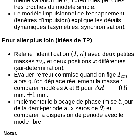
même variation de
, il prédit des périodes
très proches du modèle simple.
Le modèle impulsionnel de l’échappement
(fenêtres d’impulsion) explique les détails
dynamiques (asymétries, synchronisation).
Pour aller plus loin (idées de TP)
(
I
,
d
)
Refaire l’identification
avec deux petites
m
a
x
masses
et deux positions
différentes
(sur-détermination).
I
c
m
Évaluer l’erreur commise quand on fige
alors qu’on déplace réellement la masse :
Δ
d
=
±
0.5
comparer modèles A et B pour
±
1
mm,
mm.
Implémenter le blocage de phase (mise à jour
θ
de la demi-période aux zéros de
) et
comparer la dispersion de période avec le
mode libre.
Notes