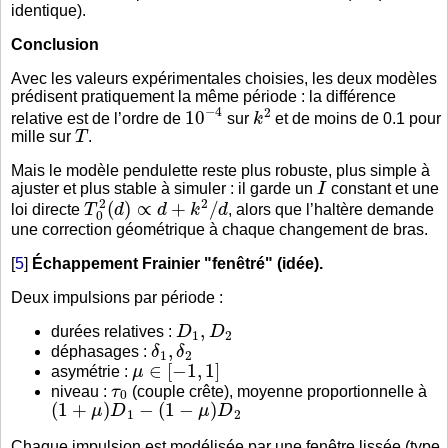
identique).
Conclusion
Avec les valeurs expérimentales choisies, les deux modèles
prédisent pratiquement la même période : la différence
10
−
4
k
2
relative est de l’ordre de
sur
et de moins de 0.1 pour
T
mille sur
.
Mais le modèle pendulette reste plus robuste, plus simple à
I
ajuster et plus stable à simuler : il garde un
constant et une
T
0
2
(
d
)
∝
d
+
k
2
/
d
loi directe
, alors que l’haltère demande
une correction géométrique à chaque changement de bras.
[
5
]
Échappement Frainier "fenêtré" (idée).
Deux impulsions par période :
D
1
,
D
2
durées relatives :
δ
1
,
δ
2
déphasages :
μ
∈
[
−
1
,
1
]
asymétrie :
τ
0
niveau :
(couple crête), moyenne proportionnelle à
(
1
+
μ
)
D
1
−
(
1
−
μ
)
D
2
Chaque impulsion est modélisée par une fenêtre lissée (type