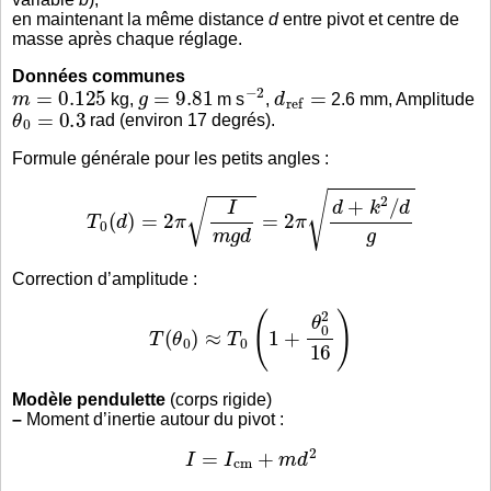
en maintenant la même distance
d
entre pivot et centre de
masse après chaque réglage.
Données communes
m
=
0.125
g
=
9.81
−
2
d
r
e
f
=
kg,
m s
,
2.6 mm, Amplitude
θ
0
=
0.3
rad (environ 17 degrés).
Formule générale pour les petits angles :
T
0
(
d
)
=
2
π
I
m
g
d
=
2
π
d
+
k
2
/
d
g
Correction d’amplitude :
T
(
θ
0
)
≈
T
0
(
1
+
θ
0
2
16
)
Modèle pendulette
(corps rigide)
–
Moment d’inertie autour du pivot :
I
=
I
c
m
+
m
d
2