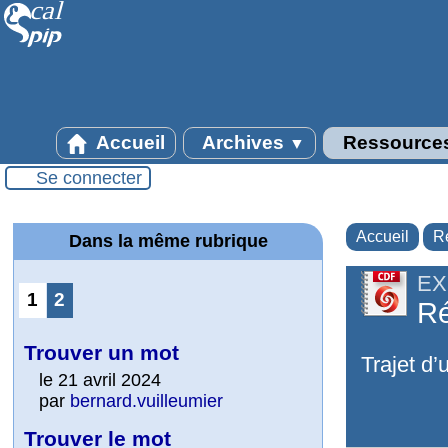
Accueil
Archives
Ressource
▼
Se connecter
Accueil
R
Dans la même rubrique
EX
1
2
Ré
Trouver un mot
Trajet d’
le 21 avril 2024
par
bernard.vuilleumier
Trouver le mot