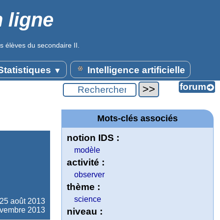
 ligne
s élèves du secondaire II.
tatistiques
Intelligence artificielle
▼
Mots-clés associés
notion IDS :
modèle
activité :
observer
thème :
science
25 août 2013
novembre 2013
niveau :