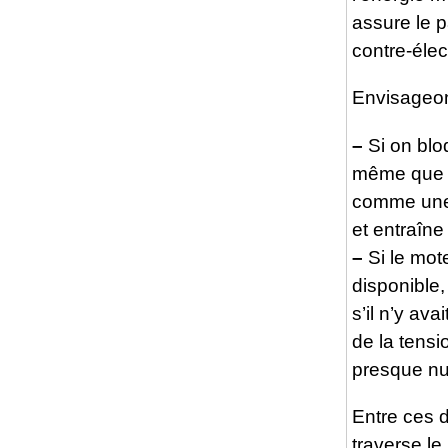
assure le 
contre-élec
Envisageons
–
Si on blo
même que l
comme une 
et entraîne
–
Si le mot
disponible,
s’il n’y av
de la tens
presque nu
Entre ces 
traverse le