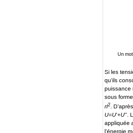
Un mote
Si les ten
qu’ils con
puissance 
sous forme 
2
rI
. D’après
U
=
U
’+
U
’’.
appliquée 
l’énergie 