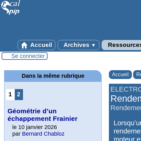
Accueil
Archives
Ressource
▼
Se connecter
Accueil
R
Dans la même rubrique
ELECTR
1
2
Rendeme
Rendement
Géométrie d’un
échappement Frainier
Lorsqu’un
le 10 janvier 2026
rendement
par
Bernard Chabloz
moteur e