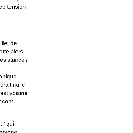
lée tension
lle, de
rte alors
résistance
r
canique
erait nulle
 est voisine
t sont
nt
I
qui
onotone