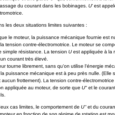
passage du courant dans les bobinages.
U
’ est appe
tromotrice.
 les deux situations limites suivantes :
que le moteur, la puissance mécanique fournie est nu
a tension contre-électromotrice. Le moteur se compo
simple résistance. La tension
U
est appliquée à la 
 un courant très élevé.
eur tourne librement, sans qu’on utilise l’énergie mé
 la puissance mécanique est à peu près nulle. (Elle s
ait aucun frottement). La tension contre-électromotrice
ion appliquée au moteur, de sorte que
U
" et le couran
ls.
deux cas limites, le comportement de
U
’’ et du coura
 moteur en fonction de son régime de rotation est m