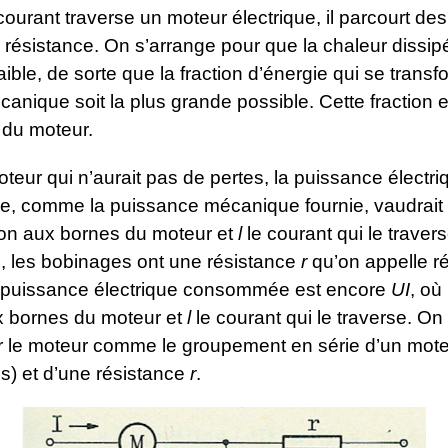
ourant traverse un moteur électrique, il parcourt d
 résistance. On s’arrange pour que la chaleur dissipé
faible, de sorte que la fraction d’énergie qui se trans
anique soit la plus grande possible. Cette fraction 
du moteur.
eur qui n’aurait pas de pertes, la puissance électri
 comme la puissance mécanique fournie, vaudrait
sion aux bornes du moteur et
l
le courant qui le traver
l, les bobinages ont une résistance
r
qu’on appelle r
a puissance électrique consommée est encore
UI
, où
x bornes du moteur et
l
le courant qui le traverse. On
r le moteur comme le groupement en série d’un mote
s) et d’une résistance
r
.