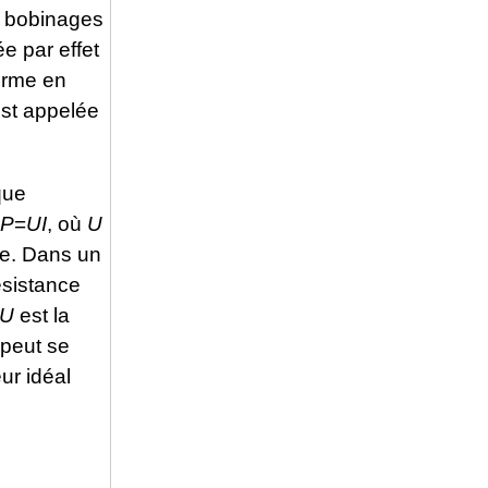
es bobinages
e par effet
forme en
est appelée
que
P
=
UI
, où
U
se. Dans un
ésistance
U
est la
 peut se
ur idéal