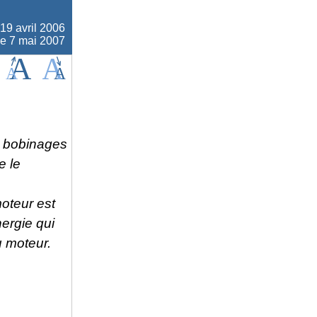
19 avril 2006
le 7 mai 2007
es bobinages
e le
moteur est
nergie qui
 moteur.