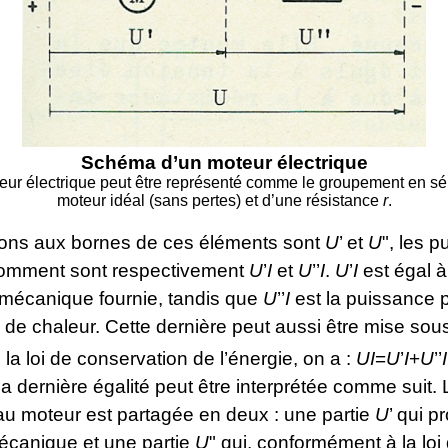
Schéma d’un moteur électrique
ur électrique peut être représenté comme le groupement en sé
moteur idéal (sans pertes) et d’une résistance
r
.
sions aux bornes de ces éléments sont
U
’ et
U
", les 
somment sont respectivement
U
’
I
et
U
’’
I
.
U
’
I
est égal à
mécanique fournie, tandis que
U
’’
I
est la puissance 
de chaleur. Cette dernière peut aussi être mise sou
 la loi de conservation de l’énergie, on a :
UI
=
U
’
I
+
U
’’
I
 La dernière égalité peut être interprétée comme suit.
au moteur est partagée en deux : une partie
U
’ qui p
mécanique et une partie
U
" qui, conformément à la lo