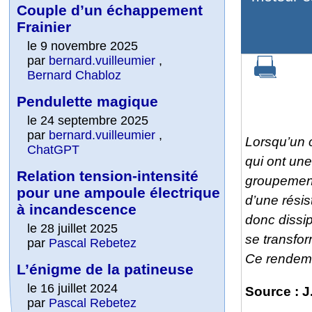
Couple d’un échappement
Frainier
le 9 novembre 2025
par
bernard.vuilleumier
,
Bernard Chabloz
Pendulette magique
le 24 septembre 2025
par
bernard.vuilleumier
,
Lorsqu’un c
ChatGPT
qui ont un
Relation tension-intensité
groupement 
pour une ampoule électrique
d’une résis
à incandescence
donc dissip
le 28 juillet 2025
se transfo
par
Pascal Rebetez
Ce rendeme
L’énigme de la patineuse
le 16 juillet 2024
Source : J
par
Pascal Rebetez