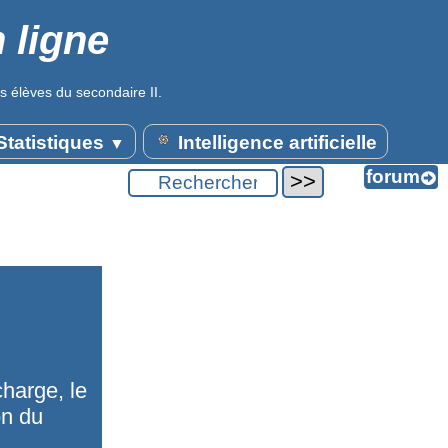
 ligne
s élèves du secondaire II.
tatistiques
Intelligence artificielle
▼
charge, le
on du