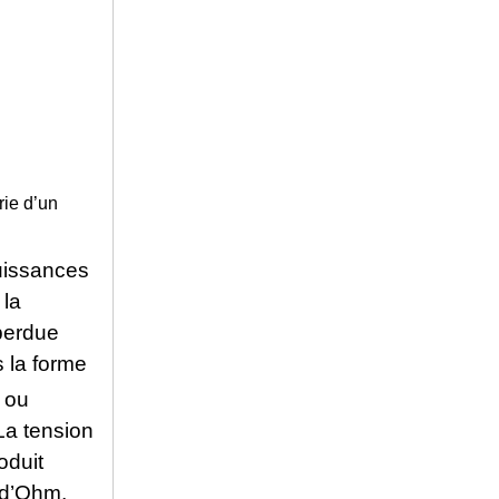
rie d’un
puissances
 la
perdue
s la forme
ou
 La tension
roduit
i d’Ohm,