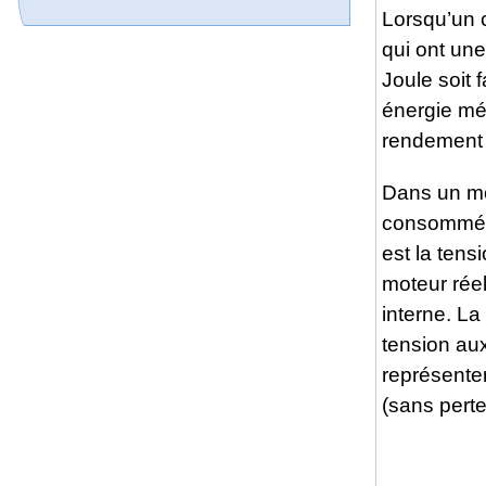
Lorsqu’un c
qui ont une
Joule soit 
énergie méc
rendement 
Dans un mot
consommée,
est la ten
moteur rée
interne. L
tension au
représente
(sans perte