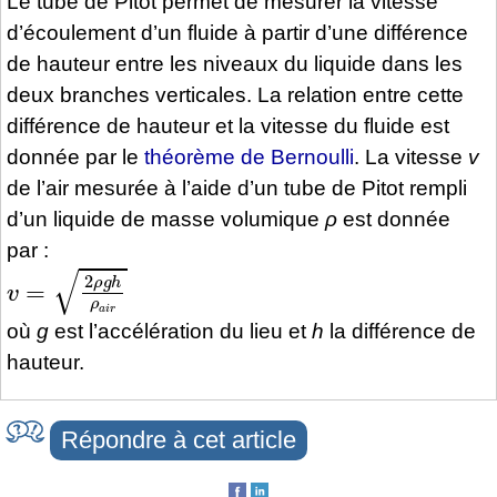
Le tube de Pitot permet de mesurer la vitesse
d’écoulement d’un fluide à partir d’une différence
de hauteur entre les niveaux du liquide dans les
deux branches verticales. La relation entre cette
différence de hauteur et la vitesse du fluide est
donnée par le
théorème de Bernoulli
. La vitesse
v
de l’air mesurée à l’aide d’un tube de Pitot rempli
d’un liquide de masse volumique
ρ
est donnée
par :
v
=
2
ρ
g
h
ρ
a
i
r
où
g
est l’accélération du lieu et
h
la différence de
hauteur.
Répondre à cet article