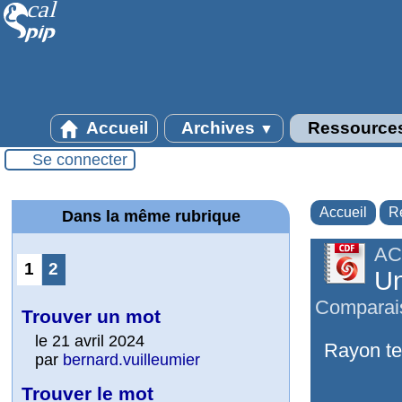
Accueil
Archives
Ressource
▼
Se connecter
Accueil
R
Dans la même rubrique
AC
1
2
Un
Comparais
Trouver un mot
le 21 avril 2024
Rayon te
par
bernard.vuilleumier
Trouver le mot