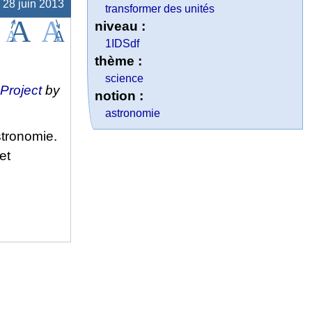
e 28 juin 2013
transformer des unités
niveau :
1IDSdf
thème :
science
Project
by
notion :
astronomie
astronomie.
et