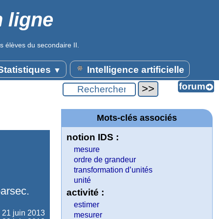
 ligne
s élèves du secondaire II.
tatistiques
Intelligence artificielle
▼
Mots-clés associés
notion IDS :
mesure
ordre de grandeur
transformation d’unités
unité
parsec.
activité :
estimer
e
21 juin 2013
mesurer