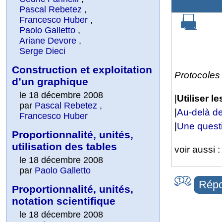
Pascal Rebetez
,
Francesco Huber
,
Paolo Galletto
,
Ariane Devore
,
Serge Dieci
Construction et exploitation
Protocoles 
d’un graphique
le 18 décembre 2008
|
Utiliser l
par
Pascal Rebetez
,
|
Au-delà d
Francesco Huber
|
Une questi
Proportionnalité, unités,
utilisation des tables
voir aussi 
le 18 décembre 2008
par
Paolo Galletto
Répo
Proportionnalité, unités,
notation scientifique
le 18 décembre 2008