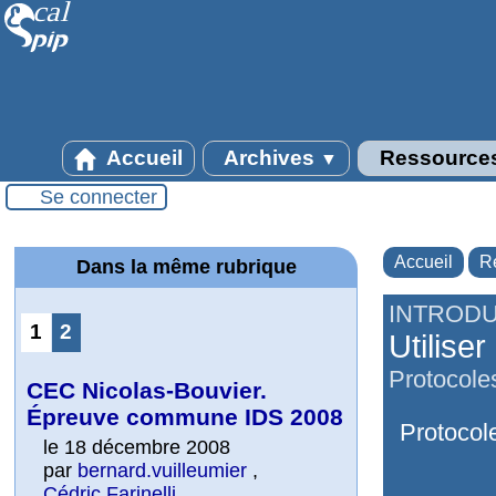
Accueil
Archives
Ressource
▼
Se connecter
Accueil
R
Dans la même rubrique
INTRODU
1
2
Utilise
Protocoles
CEC Nicolas-Bouvier.
Épreuve commune IDS 2008
Protocole
le 18 décembre 2008
par
bernard.vuilleumier
,
Cédric Farinelli
,