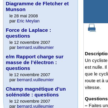
Diagramme de Fletcher et
Munson
le 28 mai 2008
par
Eric Meylan
Force de Laplace :
questions
le 12 novembre 2007
par
bernard.vuilleumier
Descripti
e/m Rapport charge sur
Un cycliste
masse de l’électron :
est nulle. 
questions
que le cycl
le 12 novembre 2007
par
bernard.vuilleumier
route et à 
vitesse.
Champ magnétique d’un
solénoïde : questions
Questions
le 12 novembre 2007
–
Faites un
par
bernard.vuilleumier