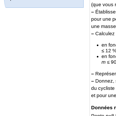
(que vous 
–
Établisse
pour une pe
une masse
–
Calculez l
en fon
≤ 12 %
en fon
m
≤ 90
–
Représent
–
Donnez, s
du cyclist
et pour une
Données 
Pente
p
=8