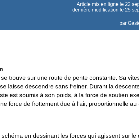
Article mis en ligne le
22 se
dernière modification le 25 s
par
Gast
on
 se trouve sur une route de pente constante. Sa vites
Il se laisse descendre sans freiner. Durant la descen
iste est soumis à son poids, à la force de soutien ex
une force de frottement due à l’air, proportionnelle au
 schéma en dessinant les forces qui agissent sur le c