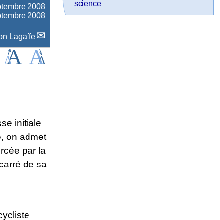
science
ptembre 2008
eptembre 2008
on Lagaffe
se initiale
te, on admet
ercée par la
 carré de sa
ycliste