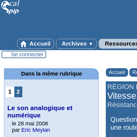
Accueil
Archives
Ressource
▼
Se connecter
Accueil
R
Dans la même rubrique
RÉGION 
1
2
Vitesse 
Résistance
Le son analogique et
numérique
Questions
le 28 mai 2008
une rout
par
Eric Meylan