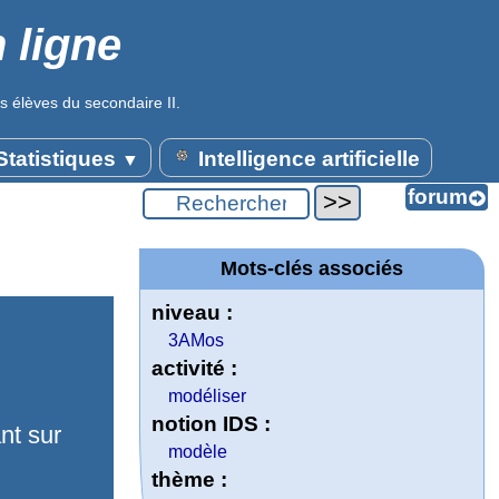
 ligne
s élèves du secondaire II.
tatistiques
Intelligence artificielle
▼
Mots-clés associés
niveau :
3AMos
activité :
modéliser
notion IDS :
ant sur
modèle
thème :