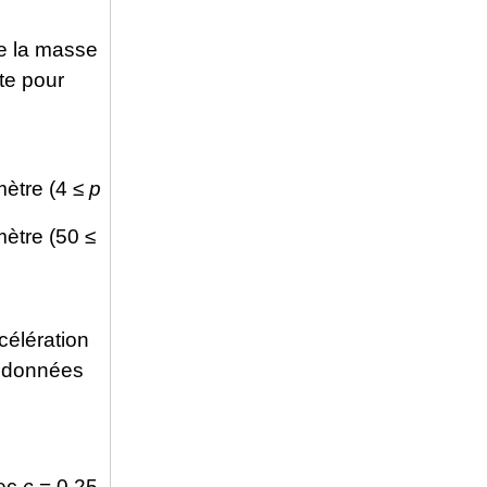
de la masse
te pour
mètre (4 ≤
p
ètre (50 ≤
célération
e données
ec
c
= 0.25