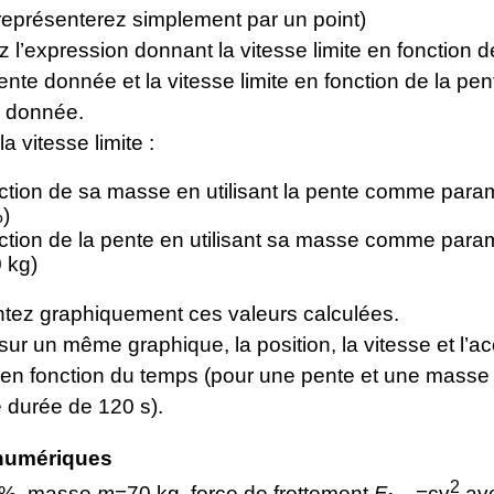
représenterez simplement par un point)
z l’expression donnant la vitesse limite en fonction 
nte donnée et la vitesse limite en fonction de la pen
 donnée.
a vitesse limite :
ction de sa masse en utilisant la pente comme para
)
ction de la pente en utilisant sa masse comme param
 kg)
ez graphiquement ces valeurs calculées.
ur un même graphique, la position, la vitesse et l’ac
e en fonction du temps (pour une pente et une mass
 durée de 120 s).
numériques
2
 %, masse
m
=70 kg, force de frottement
F
=cv
av