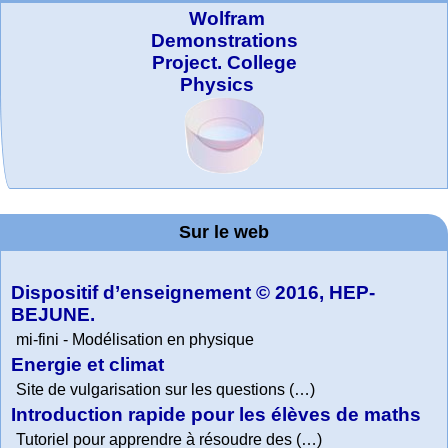
Wolfram
Demonstrations
Project. College
Physics
MATHCURVE.CO
Office fédéral de
La société 2018
WolframTones :
Arts-Scènes
Online math
TED Talks
Wolfram
Wolfram
Education Portal
expliquée à mon
la statistique
Mathematica
practice and
Generate a
M
Composition
grand-père
Sur le web
lessons
Tutorial
Collection
Dispositif d’enseignement © 2016, HEP-
BEJUNE.
mi-fini - Modélisation en physique
Energie et climat
Site de vulgarisation sur les questions (…)
Introduction rapide pour les élèves de maths
Tutoriel pour apprendre à résoudre des (…)