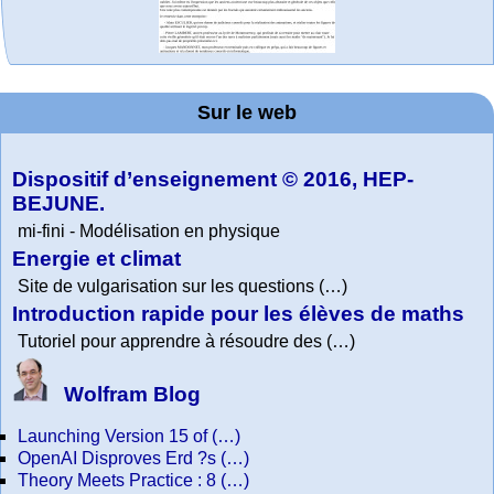
Office fédéral de
La société 2018
WolframTones :
Arts-Scènes
Online math
TED Talks
Wolfram
Wolfram
Wolfram
Education Portal
expliquée à mon
Demonstrations
la statistique
Mathematica
practice and
Generate a
Project. College
Composition
grand-père
Sur le web
lessons
Tutorial
Collection
Physics
Dispositif d’enseignement © 2016, HEP-
BEJUNE.
mi-fini - Modélisation en physique
Energie et climat
Site de vulgarisation sur les questions (…)
Introduction rapide pour les élèves de maths
Tutoriel pour apprendre à résoudre des (…)
Wolfram Blog
Launching Version 15 of (…)
OpenAI Disproves Erd ?s (…)
Theory Meets Practice : 8 (…)