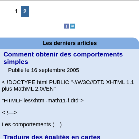
1
2
Les derniers articles
Comment obtenir des comportements
simples
Publié le 16 septembre 2005
< !DOCTYPE html PUBLIC "-//W3C//DTD XHTML 1.1
plus MathML 2.0//EN"
"HTMLFiles/xhtml-math11-f.dtd">
< !—>
Les comportements (…)
Traduire des égalités en cartes