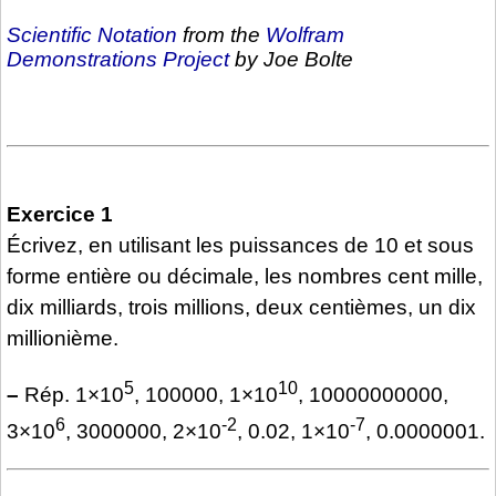
Scientific Notation
from the
Wolfram
Demonstrations Project
by Joe Bolte
Exercice 1
Écrivez, en utilisant les puissances de 10 et sous
forme entière ou décimale, les nombres cent mille,
dix milliards, trois millions, deux centièmes, un dix
millionième.
5
10
–
Rép. 1×10
, 100000, 1×10
, 10000000000,
6
-2
-7
3×10
, 3000000, 2×10
, 0.02, 1×10
, 0.0000001.