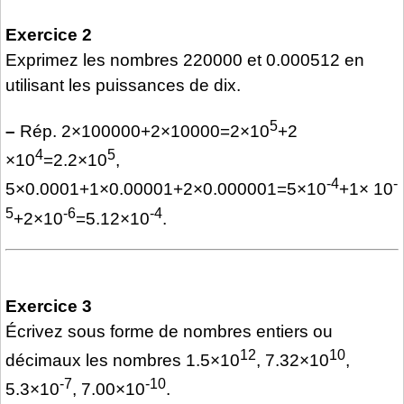
Exercice 2
Exprimez les nombres 220000 et 0.000512 en
utilisant les puissances de dix.
5
–
Rép. 2×100000+2×10000=2×10
+2
4
5
×10
=2.2×10
,
-4
-
5×0.0001+1×0.00001+2×0.000001=5×10
+1× 10
5
-6
-4
+2×10
=5.12×10
.
Exercice 3
Écrivez sous forme de nombres entiers ou
12
10
décimaux les nombres 1.5×10
, 7.32×10
,
-7
-10
5.3×10
, 7.00×10
.