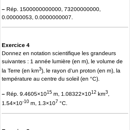
–
Rép. 1500000000000, 73200000000,
0.00000053, 0.0000000007.
Exercice 4
Donnez en notation scientifique les grandeurs
suivantes : 1 année lumière (en m), le volume de
3
la Terre (en km
), le rayon d’un proton (en m), la
température au centre du soleil (en °C).
15
12
3
–
Rép. 9.4605×10
m, 1.08322×10
km
,
-10
7
1.54×10
m, 1.3×10
°C.