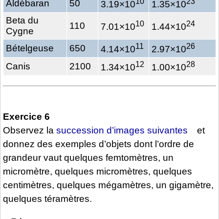
10
23
Aldébaran
50
3.19×10
1.35×10
Beta du
10
24
110
7.01×10
1.44×10
Cygne
11
26
Bételgeuse
650
4.14×10
2.97×10
12
28
Canis
2100
1.34×10
1.00×10
Exercice 6
Observez la
succession d’images suivantes
et
donnez des exemples d’objets dont l’ordre de
grandeur vaut quelques femtomètres, un
micromètre, quelques micromètres, quelques
centimètres, quelques mégamètres, un gigamètre,
quelques téramètres.