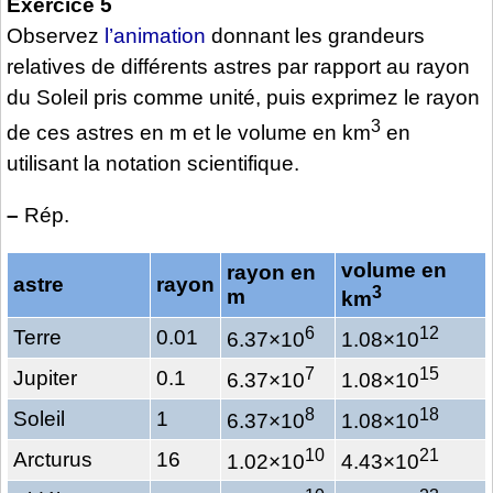
Exercice 5
Observez
l’animation
donnant les grandeurs
relatives de différents astres par rapport au rayon
du Soleil pris comme unité, puis exprimez le rayon
3
de ces astres en m et le volume en km
en
utilisant la notation scientifique.
–
Rép.
volume en
rayon en
astre
rayon
3
m
km
6
12
Terre
0.01
6.37×10
1.08×10
7
15
Jupiter
0.1
6.37×10
1.08×10
8
18
Soleil
1
6.37×10
1.08×10
10
21
Arcturus
16
1.02×10
4.43×10