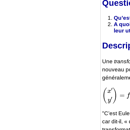
Questi
Qu’est
A quoi
leur ut
Descri
Une
transf
nouveau p
généralemen
(
x
′
y
′
)
=
f
(
(
x
"C’est Eule
car dit-il,
transformat