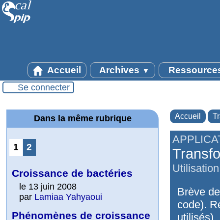
Accueil
Archives
Ressource
▼
Se connecter
Accueil
T
Dans la même rubrique
APPLICA
1
2
Transfo
Utilisati
Croissance de bactéries
le 13 juin 2008
Brève des
par
Lamiaa Yahyaoui
code). R
Phénomènes de croissance
utilisés)