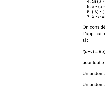
Si (
u
≠ 
λ • (
u
(-λ) • (
λ •
u
On considè
L’applicati
si :
f
(
u
+
v
) =
f
(
u
pour tout
u
Un endom
Un endomo