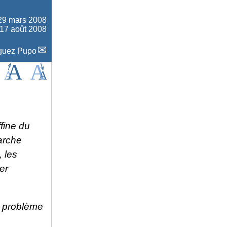
29 mars 2008
 17 août 2008
iguez Pupo
ffine du
arche
 les
er
un problème