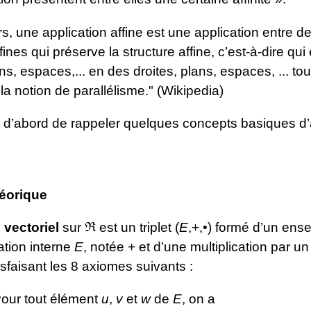
s, une application affine est une application entre d
ines qui préserve la structure affine, c’est-à-dire qui
ans, espaces,... en des droites, plans, espaces, ... tou
la notion de parallélisme." (Wikipedia)
out d’abord de rappeler quelques concepts basiques d
éorique
 vectoriel
sur ℜ est un triplet (
E
,+,•) formé d’un en
ation interne
E
, notée + et d’une multiplication par un
isfaisant les 8 axiomes suivants :
our tout élément
u
,
v
et
w
de
E
, on a