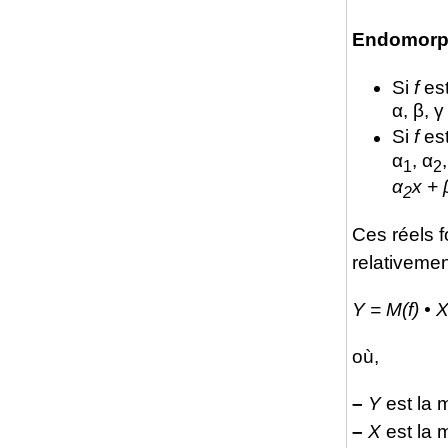
Endomorp
Si
f
es
α, β, γ
Si
f
es
α
, α
1
2
α
x + 
2
Ces réels f
relativemen
Y = M(f) • 
où,
–
Y
est la 
–
X
est la 