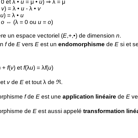
0 et λ •
u
= μ •
u
) ⇒ λ = μ
-
v
) = λ •
u
- λ •
v
-
u
) = λ •
u
=
o
⇔ (λ = 0 ou
u
=
o
)
re un espace vectoriel (
E
,+,•) de dimension
n
.
on
f
de
E
vers
E
est un
endomorphisme
de
E
si et s
) +
f
(
v
) et
f
(λ
u
) = λ
f
(
u
)
et
v
de
E
et tout λ de ℜ.
orphisme
f
de
E
est une
application linéaire
de
E
ve
rphisme de
E
est aussi appelé
transformation liné