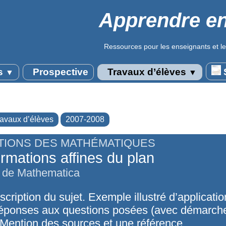
Apprendre en
Ressources pour les enseignants et le
s
Prospective
Travaux d’élèves
S
▼
▼
ravaux d’élèves
2007-2008
TIONS DES MATHÉMATIQUES
rmations affines du plan
on de Mathematica
cription du sujet. Exemple illustré d’applicati
éponses aux questions posées (avec démarche
. Mention des sources et une référence.