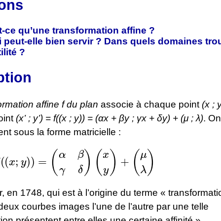
ons
-ce qu’une transformation affine ?
 peut-elle bien servir ? Dans quels domaines tro
ilité ?
ption
ormation affine f du plan
associe à chaque point
(x ; 
oint
(x’ ; y’) = f((x ; y)) = (αx + βy ; γx + δy) + (μ ; λ)
. On 
t sous la forme matricielle :
;
y
)
)
=
(
α
β
γ
δ
)
(
x
y
)
+
(
μ
λ
)
r, en 1748, qui est à l’origine du terme « transformatio
 « deux courbes images l’une de l’autre par une telle
ion présentent entre elles une certaine affinité ».