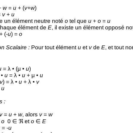
+
w
=
u
+ (
v
+
w
)
=
v
+
u
ste un élément neutre noté
o
tel que
u
+
o
=
u
chaque élément de
E
, il existe un élément opposé no
+ (-
u
) =
o
on Scalaire :
Pour tout élément
u
et
v
de
E
, et tout n
u
= λ • (μ •
u
)
 •
u
= λ •
u
+ μ •
u
v
) = λ •
u
+ λ •
v
=
u
s :
v
=
u
+
w
, alors
v
=
w
=
o
0 ∈ ℜ et
o
∈
E
u
= -
u