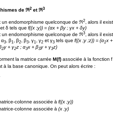
2
3
hismes de ℜ
et ℜ
2
t un endomorphisme quelconque de ℜ
, alors il exi
 et δ tels que
f((x ;y)) = (αx + βy ; γx + δy)
3
t un endomorphisme quelconque de ℜ
, alors il exi
, α
, β
, β
, β
, γ
, γ
et γ
tels que
f((x ;y ;z)) = (α
x +
3
1
2
3
1
2
3
1
β
y + γ
z ; α
x + β
y + γ
z)
2
2
3
3
3
orment la matrice carrée
M(f)
associée à la fonction f
t à la base canonique. On peut alors écrire :
X
matrice-colonne associée à
f((x ;y))
matrice-colonne associée à
(x ;y)