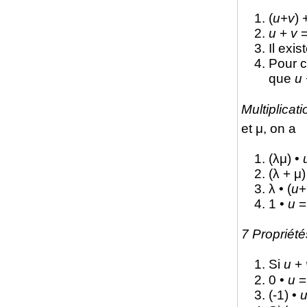
(
u
+
v
) 
u
+
v
Il exi
Pour 
que
u
Multiplicati
et μ, on a
(λμ) •
(λ + μ)
λ • (
u
+
1 •
u
7 Propriété
Si
u
+
0 •
u
(-1) •