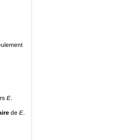
eulement
rs
E
.
aire
de
E
.