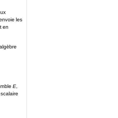
eux
 envoie les
t en
’algèbre
semble
E
,
 scalaire