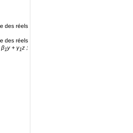
ste des réels
ste des réels
 β
y + γ
z ;
1
1