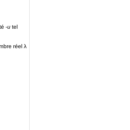
té -
u
tel
ombre réel λ