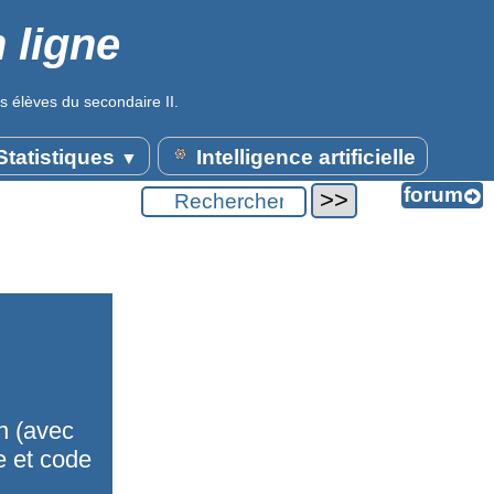
 ligne
s élèves du secondaire II.
tatistiques
Intelligence artificielle
▼
on (avec
 et code