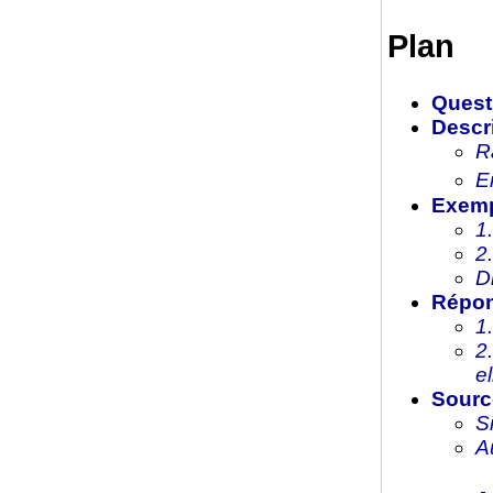
Plan
Quest
Descr
R
E
Exemp
1
2
D
Répon
1
2
el
Sourc
S
A