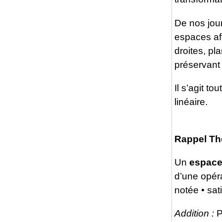
De nos jour
espaces aff
droites, pl
préservant 
Il s’agit t
linéaire.
Rappel Th
Un
espace
d’une opér
notée • sat
Addition :
P