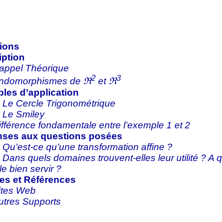
ions
iption
appel Théorique
2
3
ndomorphismes de ℜ
et ℜ
les d’application
. Le Cercle Trigonométrique
. Le Smiley
ifférence fondamentale entre l’exemple 1 et 2
ses aux questions posées
. Qu’est-ce qu’une transformation affine ?
. Dans quels domaines trouvent-elles leur utilité ? A 
le bien servir ?
es et Références
ites Web
utres Supports