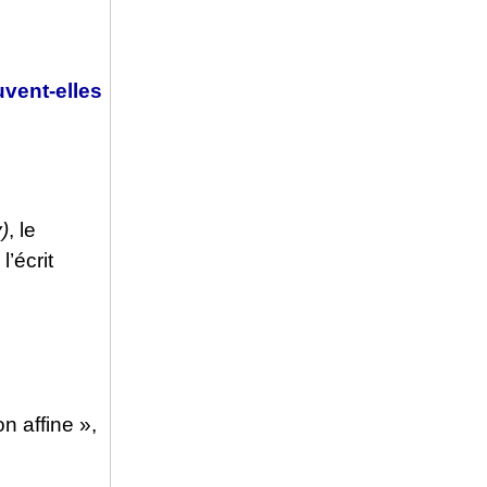
uvent-elles
y)
, le
l’écrit
n affine »,