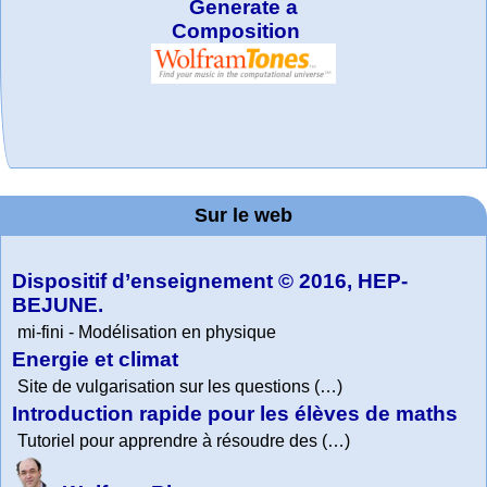
Generate a
Composition
MATHCURVE.CO
Office fédéral de
La société 2018
Arts-Scènes
Wolfram web
Online math
TED Talks
Wolfram
Wolfram
Education Portal
expliquée à mon
la statistique
Mathematica
practice and
resources
M
grand-père
Sur le web
lessons
Tutorial
Collection
Dispositif d’enseignement © 2016, HEP-
BEJUNE.
mi-fini - Modélisation en physique
Energie et climat
Site de vulgarisation sur les questions (…)
Introduction rapide pour les élèves de maths
Tutoriel pour apprendre à résoudre des (…)