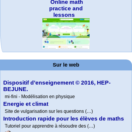
Online math
practice and
lessons
MATHCURVE.CO
Office fédéral de
WolframTones :
La société 2018
Wolfram web
TED Talks
Wolfram
Wolfram
Wolfram
Education Portal
expliquée à mon
Demonstrations
la statistique
Mathematica
resources
Generate a
M
Project. College
Composition
grand-père
Sur le web
Tutorial
Collection
Physics
Dispositif d’enseignement © 2016, HEP-
BEJUNE.
mi-fini - Modélisation en physique
Energie et climat
Site de vulgarisation sur les questions (…)
Introduction rapide pour les élèves de maths
Tutoriel pour apprendre à résoudre des (…)