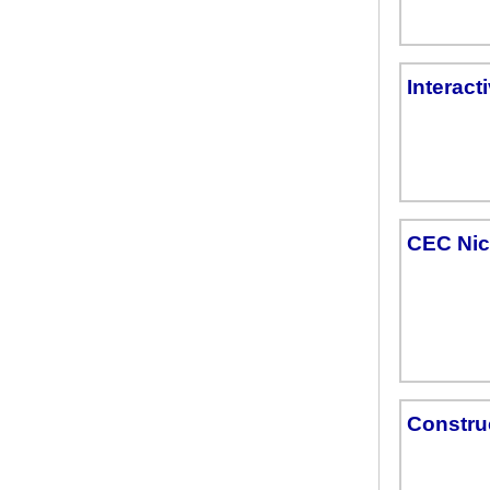
Interacti
CEC Nic
Construc