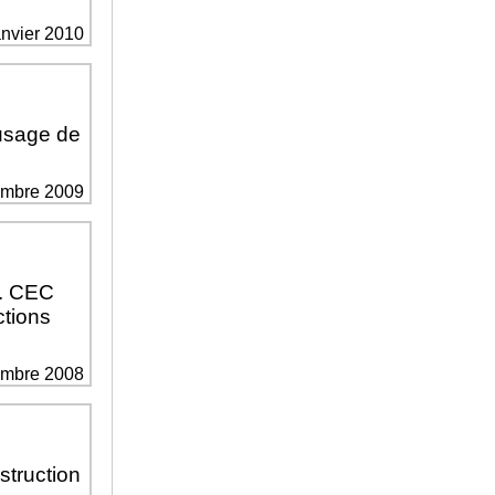
janvier 2010
’usage de
cembre 2009
. CEC
ctions
cembre 2008
truction