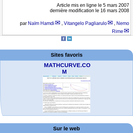
Article mis en ligne le
5 mars 2007
dernière modification le 16 mars 2008
par
Naïm Hamdi
,
Vitangelo Pagliarulo
,
Nemo
Rime
Sites favoris
MATHCURVE.CO
M
Office fédéral de
La société 2018
Arts-Scènes
Wolfram web
Online math
TED Talks
Wolfram
Wolfram
Wolfram
Education Portal
expliquée à mon
Demonstrations
la statistique
Mathematica
practice and
resources
Project. College
grand-père
Sur le web
lessons
Tutorial