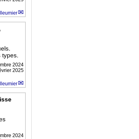
lleumier
,
els.
 types.
embre 2024
février 2025
lleumier
isse
es
embre 2024