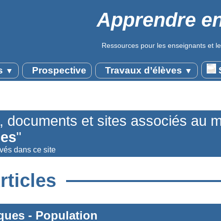
Apprendre en
Ressources pour les enseignants et le
s
Prospective
Travaux d’élèves
S
▼
▼
s, documents et sites associés au 
ces
"
uvés dans ce site
rticles
iques
-
Population