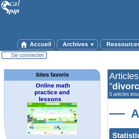
Accueil
Archives
Ressource
▼
Se connecter
Article
Sites favoris
"
divor
Online math
practice and
5 articles tro
lessons
A
Statist
Office fédéral de
La société 2018
WolframTones :
Arts-Scènes
Wolfram web
TED Talks
Wolfram
Wolfram
Wolfram