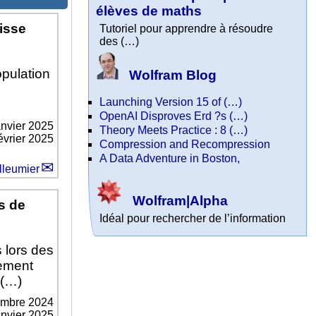
élèves de maths
isse
Tutoriel pour apprendre à résoudre
des (…)
opulation
Wolfram Blog
Launching Version 15 of (…)
OpenAI Disproves Erd ?s (…)
anvier 2025
Theory Meets Practice : 8 (…)
février 2025
Compression and Recompression
A Data Adventure in Boston,
lleumier
Wolfram|Alpha
s de
Idéal pour rechercher de l’information
 lors des
vement
 (…)
embre 2024
anvier 2025