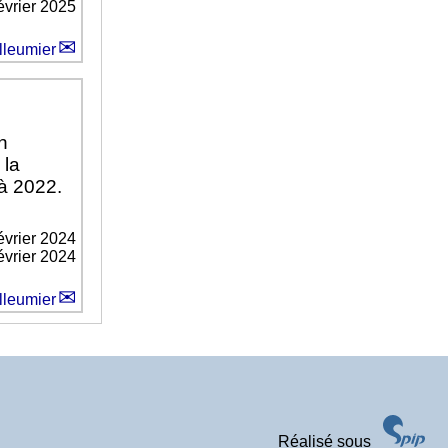
février 2025
lleumier
n
 la
 à 2022.
évrier 2024
février 2024
lleumier
Réalisé sous