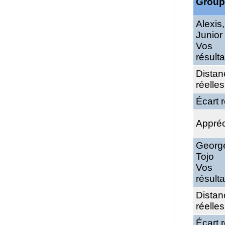
Group
Alexis,
Junior
Vos
résulta
Distan
réelles
Écart r
Appréc
Georg
Tojo
Vos
résulta
Distan
réelles
Écart r