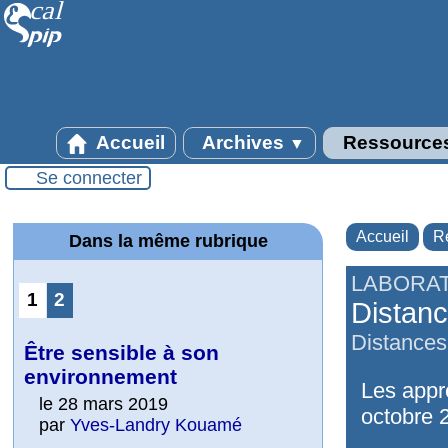
Accueil
Archives
Ressource
▼
Se connecter
Accueil
R
Dans la même rubrique
LABORAT
1
2
Distanc
Distances 
Être sensible à son
environnement
Les appré
le 28 mars 2019
octobre 2
par
Yves-Landry Kouamé