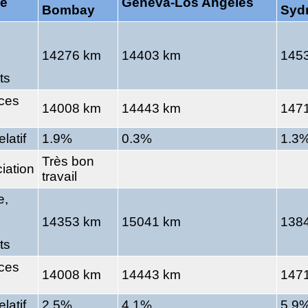
e
Geneva-Los Angeles
Bombay
Syd
14276 km
14403 km
145
ts
ces
14008 km
14443 km
147
elatif
1.9%
0.3%
1.3
Très bon
iation
travail
e,
14353 km
15041 km
138
ts
ces
14008 km
14443 km
147
elatif
2.5%
4.1%
5.9