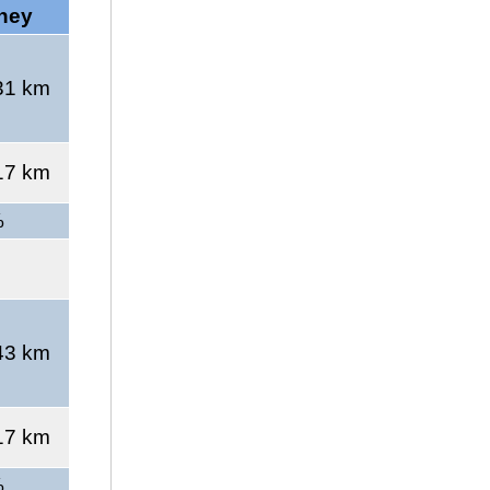
ney
31 km
17 km
%
43 km
17 km
%