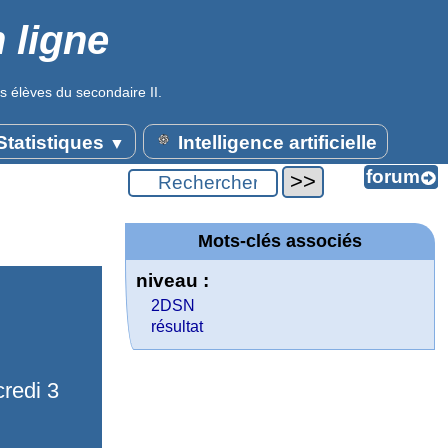
 ligne
s élèves du secondaire II.
tatistiques
Intelligence artificielle
▼
Mots-clés associés
niveau :
2DSN
résultat
credi 3