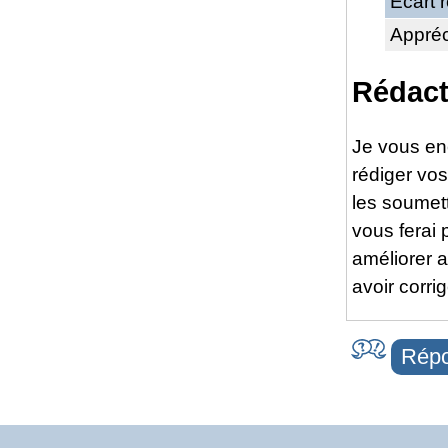
Écart r
Appréc
Rédact
Je vous en
rédiger vos
les soumett
vous ferai
améliorer a
avoir corri
Répo