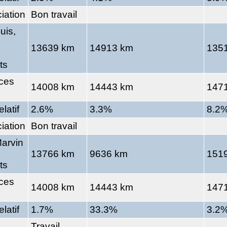
iation
Bon travail
uis,
13639 km
14913 km
135
ts
ces
14008 km
14443 km
147
elatif
2.6%
3.3%
8.2
iation
Bon travail
Marvin
13766 km
9636 km
151
ts
ces
14008 km
14443 km
147
elatif
1.7%
33.3%
3.2
Travail