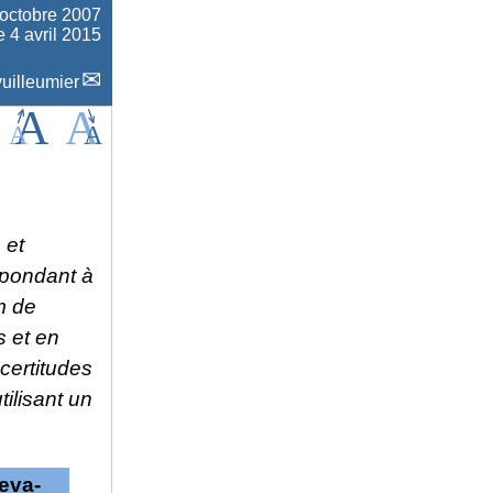
 octobre 2007
e 4 avril 2015
uilleumier
 et
spondant à
m de
s et en
ncertitudes
tilisant un
eva-