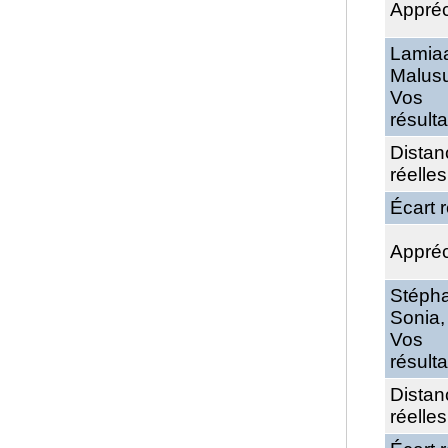
Appréc
Lamia
Malus
Vos
résulta
Distan
réelles
Écart r
Appréc
Stépha
Sonia,
Vos
résulta
Distan
réelles