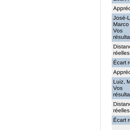
Appréc
José-L
Marco
Vos
résulta
Distan
réelles
Écart r
Appréc
Luiz, 
Vos
résulta
Distan
réelles
Écart r