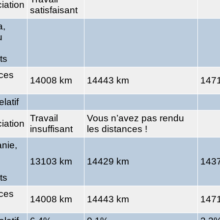
iation
satisfaisant
a,
u
ts
ces
14008 km
14443 km
147
elatif
Travail
Vous n’avez pas rendu
iation
insuffisant
les distances !
nie,
13103 km
14429 km
143
ts
ces
14008 km
14443 km
147