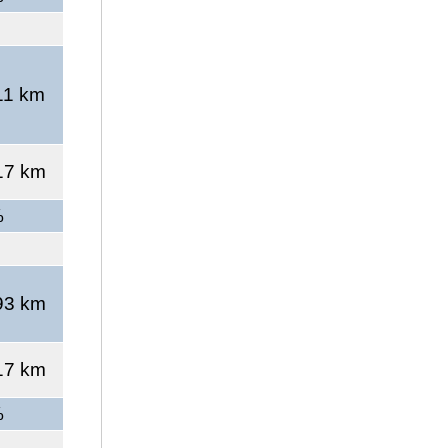
11 km
17 km
%
93 km
17 km
%