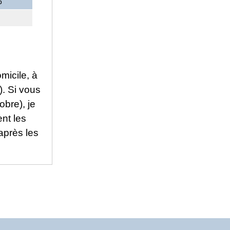
%
micile, à
). Si vous
obre), je
nt les
 après les