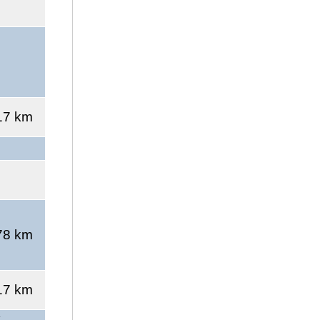
17 km
78 km
17 km