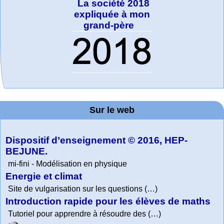
La société 2018
expliquée à mon
grand-père
MATHCURVE.CO
WolframTones :
Arts-Scènes
Wolfram web
Online math
TED Talks
Wolfram
Wolfram
Wolfram
Education Portal
Demonstrations
Mathematica
practice and
resources
Generate a
M
Project. College
Composition
Sur le web
lessons
Tutorial
Collection
Physics
Dispositif d’enseignement © 2016, HEP-
BEJUNE.
mi-fini - Modélisation en physique
Energie et climat
Site de vulgarisation sur les questions (…)
Introduction rapide pour les élèves de maths
Tutoriel pour apprendre à résoudre des (…)