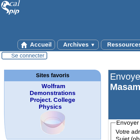
Accueil
Archives
Ressource
▼
Se connecter
Envoye
Sites favoris
Masam
Wolfram
Demonstrations
Project. College
Physics
Envoyer
Votre adr
Sujet (ob
MATHCURVE.CO
Office fédéral de
WolframTones :
La société 2018
Wolfram web
Online math
TED Talks
Wolfram
Wolfram