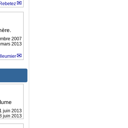
Rebetez
hère.
embre 2007
0 mars 2013
lleumier
olume
1 juin 2013
8 juin 2013