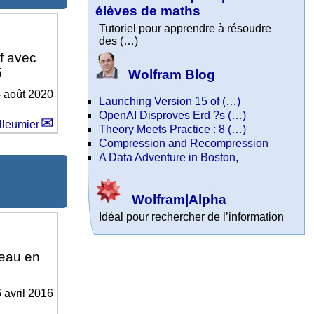
élèves de maths
Tutoriel pour apprendre à résoudre
des (…)
f avec
δ
Wolfram Blog
 août 2020
Launching Version 15 of (…)
OpenAI Disproves Erd ?s (…)
lleumier
Theory Meets Practice : 8 (…)
Compression and Recompression
A Data Adventure in Boston,
Wolfram|Alpha
Idéal pour rechercher de l’information
’eau en
 avril 2016