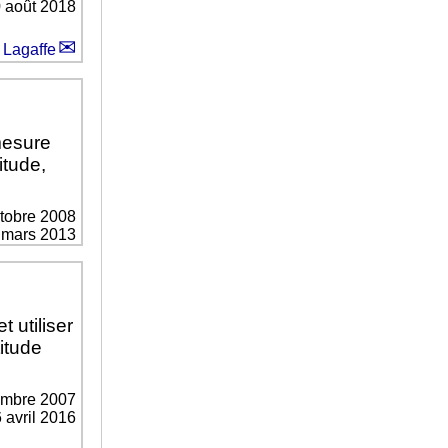
0 août 2018
 Lagaffe
mesure
itude,
ctobre 2008
0 mars 2013
 utiliser
titude
embre 2007
6 avril 2016