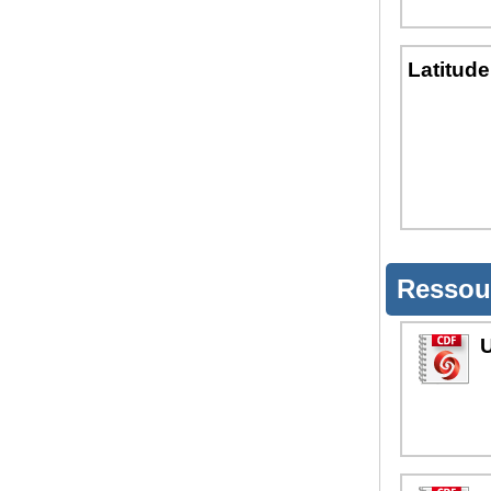
Latitude
Ressou
U