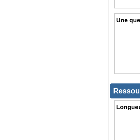
Une que
Ressou
Longueur