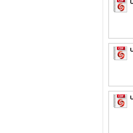
U
U
U