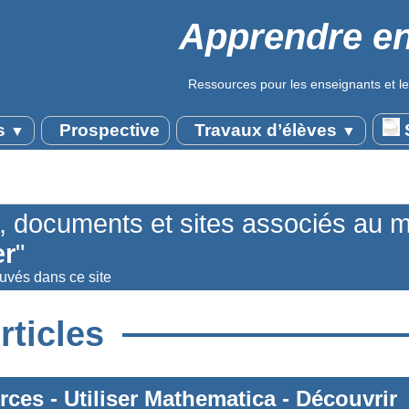
Apprendre en
Ressources pour les enseignants et le
s
Prospective
Travaux d’élèves
S
▼
▼
s, documents et sites associés au 
er
"
ouvés dans ce site
rticles
rces
-
Utiliser Mathematica
-
Découvrir