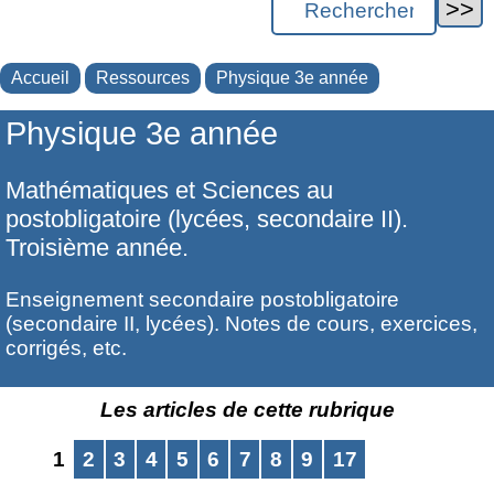
Accueil
Ressources
Physique 3e année
Physique 3e année
Mathématiques et Sciences au
postobligatoire (lycées, secondaire II).
Troisième année.
Enseignement secondaire postobligatoire
(secondaire II, lycées). Notes de cours, exercices,
corrigés, etc.
Les articles de cette rubrique
1
2
3
4
5
6
7
8
9
17