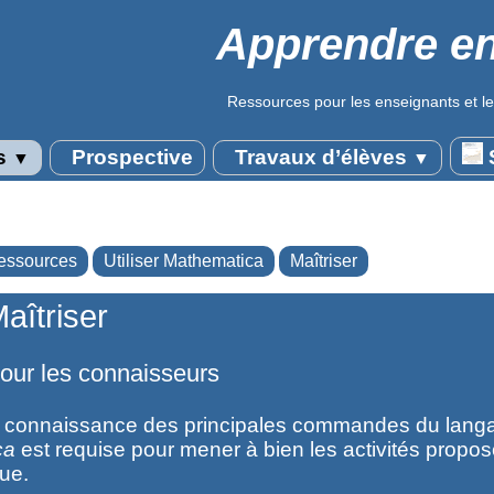
Apprendre en
Ressources pour les enseignants et le
s
Prospective
Travaux d’élèves
S
▼
▼
essources
Utiliser Mathematica
Maîtriser
aîtriser
our les connaisseurs
connaissance des principales commandes du lang
ca
est requise pour mener à bien les activités propo
que.