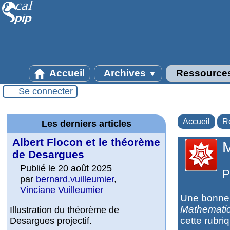
Accueil
Archives
Ressource
▼
Se connecter
Accueil
R
Les derniers articles
Albert Flocon et le théorème
M
de Desargues
Publié le 20 août 2025
P
par
bernard.vuilleumier
,
Vinciane Vuilleumier
Une bonne 
Mathemati
Illustration du théorème de
cette rubri
Desargues projectif.