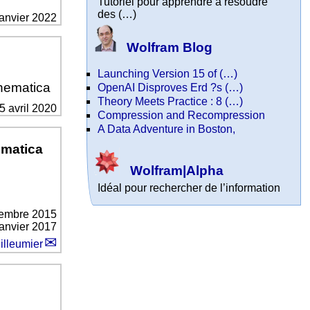
Tutoriel pour apprendre à résoudre
des (…)
janvier 2022
Wolfram Blog
Launching Version 15 of (…)
hematica
OpenAI Disproves Erd ?s (…)
Theory Meets Practice : 8 (…)
5 avril 2020
Compression and Recompression
A Data Adventure in Boston,
ematica
Wolfram|Alpha
Idéal pour rechercher de l’information
tembre 2015
janvier 2017
illeumier