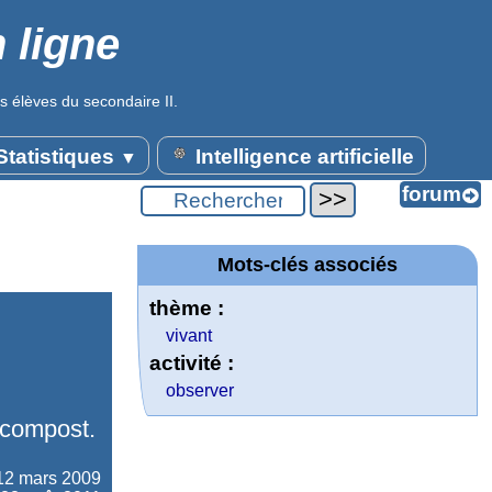
 ligne
s élèves du secondaire II.
tatistiques
Intelligence artificielle
▼
Mots-clés associés
thème :
vivant
activité :
observer
 compost.
12 mars 2009