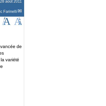
 28 août 2011
c Farinelli
 avancée de
es
la variété
re