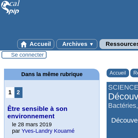
Accueil
Archives
Ressource
▼
Se connecter
Accueil
R
Dans la même rubrique
SCIENCE
1
2
Découve
Bactéries
Être sensible à son
environnement
Découver
le 28 mars 2019
par
Yves-Landry Kouamé