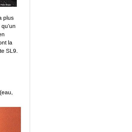
a plus
s qu’un
en
nt la
te SL9.
 (eau,