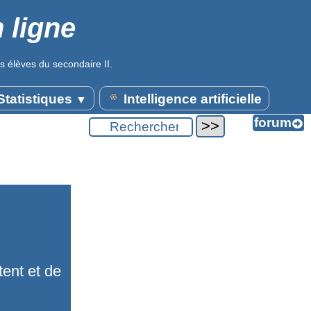
 ligne
s élèves du secondaire II.
tatistiques
Intelligence artificielle
▼
tent et de