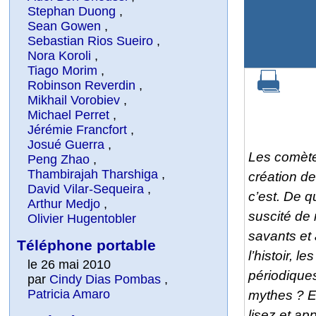
Stephan Duong
,
Sean Gowen
,
Sebastian Rios Sueiro
,
Nora Koroli
,
Tiago Morim
,
Robinson Reverdin
,
Mikhail Vorobiev
,
Michael Perret
,
Jérémie Francfort
,
Josué Guerra
,
Les comète
Peng Zhao
,
Thambirajah Tharshiga
,
création de
David Vilar-Sequeira
,
c’est. De q
Arthur Medjo
,
suscité de
Olivier Hugentobler
savants et
Téléphone portable
l’histoir, 
le 26 mai 2010
périodiques
par
Cindy Dias Pombas
,
Patricia Amaro
mythes ? Et
lisez et ap