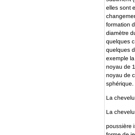
elles sont 
changement
formation d
diamètre d
quelques c
quelques d
exemple la
noyau de 1
noyau de c
sphérique.
La chevelur
La chevelu
poussière 
forme de je