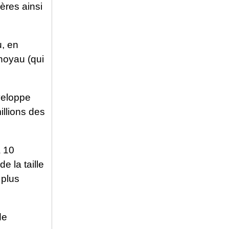
ères ainsi
u, en
noyau (qui
veloppe
illions des
à 10
e la taille
 plus
de