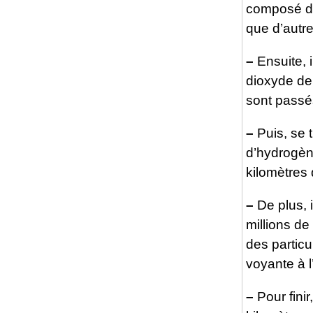
composé de
que d’autre
–
Ensuite, i
dioxyde de
sont passés
–
Puis, se 
d’hydrogène
kilomètres 
–
De plus, 
millions de
des particu
voyante à l
–
Pour finir