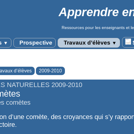
Apprendre en
Ressources pour les enseignants et le
s
Prospective
Travaux d’élèves
S
▼
▼
ravaux d’élèves
2009-2010
S NATURELLES 2009-2010
mètes
les comètes
ion d’une comète, des croyances qui s’y rappor
ctoire.