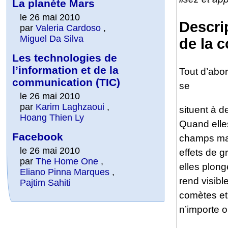
La planète Mars
le 26 mai 2010
Descri
par
Valeria Cardoso
,
Miguel Da Silva
de la 
Les technologies de
l’information et de la
Tout d’abor
communication (TIC)
se
le 26 mai 2010
par
Karim Laghzaoui
,
situent à d
Hoang Thien Ly
Quand elle
Facebook
champs mag
le 26 mai 2010
effets de g
par
The Home One
,
elles plonge
Eliano Pinna Marques
,
rend visible
Pajtim Sahiti
comètes et
n’importe o