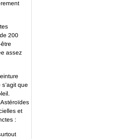
ièrement
tes
 de 200
-être
lée assez
einture
e s’agit que
eil.
d’Astéroïdes
ielles et
nctes :
surtout