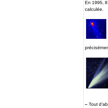
En 1995, 87
calculée.
précisément
–
Tout d’abo