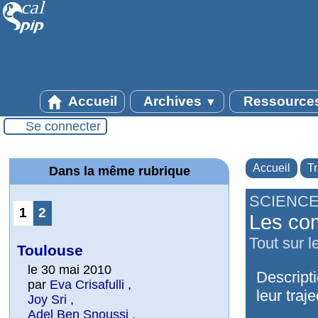
Accueil
Archives
Ressource
▼
Se connecter
Accueil
T
Dans la même rubrique
SCIENCE
1
2
Les co
Tout sur 
Toulouse
le 30 mai 2010
Descript
par
Eva Crisafulli
,
leur traje
Joy Sri
,
Adel Ben Snoussi
,