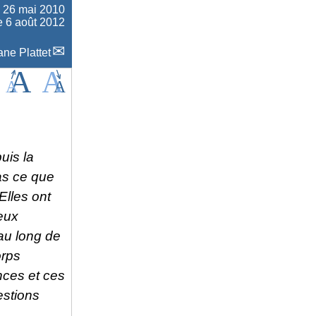
e
26 mai 2010
le 6 août 2012
ne Plattet
uis la
as ce que
Elles ont
eux
au long de
orps
nces et ces
estions