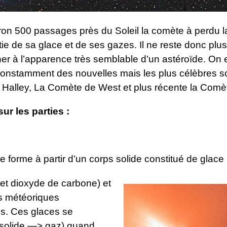
ron 500 passages près du Soleil la comète à perdu l
ie de sa glace et de ses gazes. Il ne reste donc plu
her à l’apparence très semblable d’un astéroïde. On 
onstamment des nouvelles mais les plus célèbres so
Halley, La Comète de West et plus récente la Comè
ur les parties :
 forme à partir d’un corps solide constitué de glace
t dioxyde de carbone) et
s météoriques
. Ces glaces se
(solide —> gaz) quand