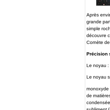
Après envi
grande part
simple roc
découvre c
Comète de 
Précision s
Le noyau :
Le noyau se
monoxyde e
de matière
condensées
subliment 