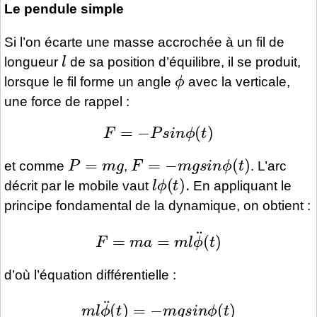
Le pendule simple
Si l’on écarte une masse accrochée à un fil de
l
longueur
de sa position d’équilibre, il se produit,
ϕ
lorsque le fil forme un angle
avec la verticale,
une force de rappel :
F
=
−
P
s
i
n
ϕ
(
t
)
P
=
m
g
F
=
−
m
g
s
i
n
ϕ
(
t
)
et comme
,
. L’arc
l
ϕ
(
t
)
.
décrit par le mobile vaut
En appliquant le
principe fondamental de la dynamique, on obtient :
F
=
m
a
=
m
l
ϕ
¨
(
t
)
d’où l’équation différentielle :
m
l
ϕ
¨
(
t
)
=
−
m
g
s
i
n
ϕ
(
t
)