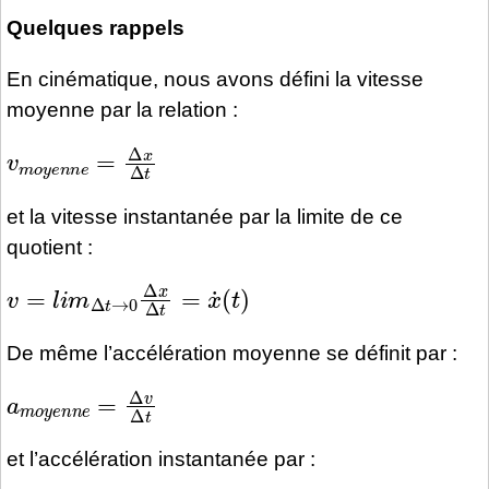
Quelques rappels
En cinématique, nous avons défini la vitesse
moyenne par la relation :
v
m
o
y
e
n
n
e
=
Δ
x
Δ
t
et la vitesse instantanée par la limite de ce
quotient :
v
=
l
i
m
Δ
t
→
0
Δ
x
Δ
t
=
x
˙
(
t
)
De même l’accélération moyenne se définit par :
a
m
o
y
e
n
n
e
=
Δ
v
Δ
t
et l’accélération instantanée par :