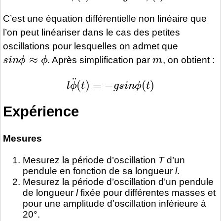
C’est une équation différentielle non linéaire que
l’on peut linéariser dans le cas des petites
oscillations pour lesquelles on admet que
s
i
n
ϕ
≈
ϕ
m
. Après simplification par
, on obtient :
l
ϕ
¨
(
t
)
=
−
g
s
i
n
ϕ
(
t
)
Expérience
Mesures
Mesurez la période d’oscillation
T
d’un
pendule en fonction de sa longueur
l
.
Mesurez la période d’oscillation d’un pendule
de longueur
l
fixée pour différentes masses et
pour une amplitude d’oscillation inférieure à
20°.