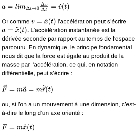
a
=
l
i
m
Δ
t
→
0
Δ
v
Δ
t
=
v
˙
(
t
)
v
=
x
˙
(
t
)
Or comme
l’accélération peut s’écrire
a
=
x
¨
(
t
)
.
L’accélération instantanée est la
dérivée seconde par rapport au temps de l’espace
parcouru. En dynamique, le principe fondamental
nous dit que la force est égale au produit de la
masse par l’accélération, ce qui, en notation
différentielle, peut s’écrire :
F
→
=
m
a
→
=
m
r
→
¨
(
t
)
ou, si l’on a un mouvement à une dimension, c’est-
à-dire le long d’un axe orienté :
F
=
m
x
¨
(
t
)