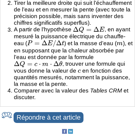
Tirer la meilleure droite qui suit l’échauffement
de l’eau et en mesurer la pente (avec toute la
précision possible, mais sans inventer des
chiffres significatifs superflus).
Δ
Q
=
Δ
E
A partir de l’hypothèse
, en ayant
mesuré la puissance électrique du chauffe-
P
=
Δ
E
/
Δ
t
m
eau (
) et la masse d’eau (
), et
en supposant que la chaleur absorbée par
l’eau est donnée par la formule
Δ
Q
=
c
⋅
m
⋅
Δ
θ
, trouver une formule qui
c
vous donne la valeur de
en fonction des
quantités mesurés, notamment la puissance,
la masse et la pente.
Comparer avec la valeur des
Tables CRM
et
discuter.
Répondre à cet article