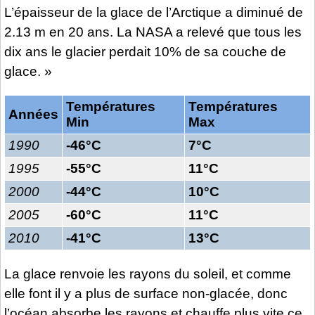
L’épaisseur de la glace de l’Arctique a diminué de
2.13 m en 20 ans. La NASA a relevé que tous les
dix ans le glacier perdait 10% de sa couche de
glace. »
Températures
Températures
Années
Min
Max
1990
-46°C
7°C
1995
-55°C
11°C
2000
-44°C
10°C
2005
-60°C
11°C
2010
-41°C
13°C
La glace renvoie les rayons du soleil, et comme
elle font il y a plus de surface non-glacée, donc
l’océan absorbe les rayons et chauffe plus vite ce