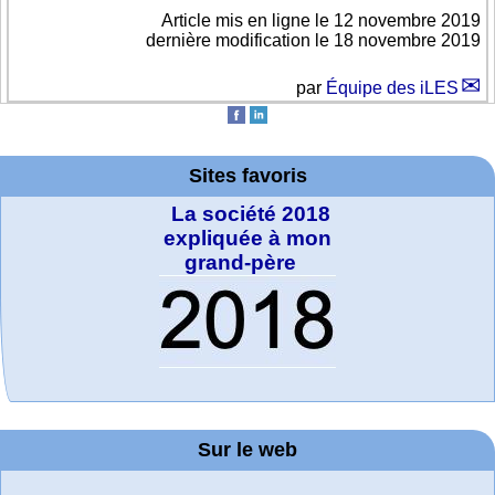
Article mis en ligne le
12 novembre 2019
dernière modification le 18 novembre 2019
par
Équipe des iLES
Sites favoris
La société 2018
expliquée à mon
grand-père
MATHCURVE.CO
Office fédéral de
WolframTones :
Arts-Scènes
Wolfram web
Online math
Wolfram
Wolfram
Wolfram
Education Portal
Demonstrations
la statistique
Mathematica
practice and
resources
Generate a
M
Project. College
Composition
Sur le web
lessons
Tutorial
Collection
Physics