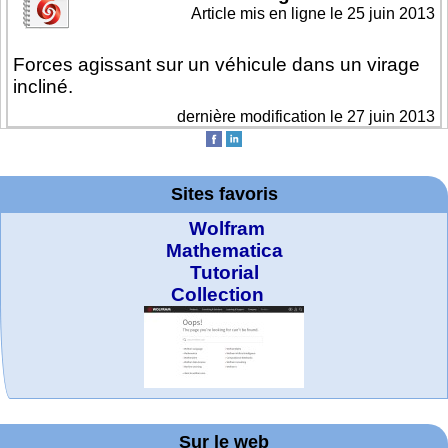
Article mis en ligne le
25 juin 2013
Forces agissant sur un véhicule dans un virage
incliné.
dernière modification le 27 juin 2013
Sites favoris
Wolfram
Mathematica
Tutorial
Collection
MATHCURVE.CO
Office fédéral de
WolframTones :
La société 2018
Arts-Scènes
Online math
TED Talks
Wolfram
Wolfram
Education Portal
expliquée à mon
Demonstrations
la statistique
practice and
Generate a
M
Project. College
Composition
grand-père
Sur le web
lessons