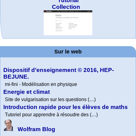
Tutorial
Collection
MATHCURVE.CO
Office fédéral de
WolframTones :
Arts-Scènes
Wolfram web
Online math
TED Talks
Wolfram
Wolfram
Education Portal
Demonstrations
la statistique
practice and
resources
Generate a
M
Project. College
Composition
Sur le web
lessons
Physics
Dispositif d’enseignement © 2016, HEP-
BEJUNE.
mi-fini - Modélisation en physique
Energie et climat
Site de vulgarisation sur les questions (…)
Introduction rapide pour les élèves de maths
Tutoriel pour apprendre à résoudre des (…)
Wolfram Blog